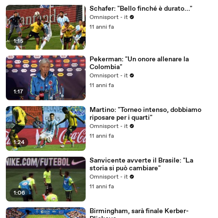
Schafer: "Bello finché è durato..."
Omnisport - it
11 anni fa
1:15
Pekerman: "Un onore allenare la
Colombia"
Omnisport - it
11 anni fa
1:17
Martino: "Torneo intenso, dobbiamo
riposare per i quarti"
Omnisport - it
11 anni fa
1:24
Sanvicente avverte il Brasile: "La
storia si può cambiare"
Omnisport - it
11 anni fa
1:06
Birmingham, sarà finale Kerber-