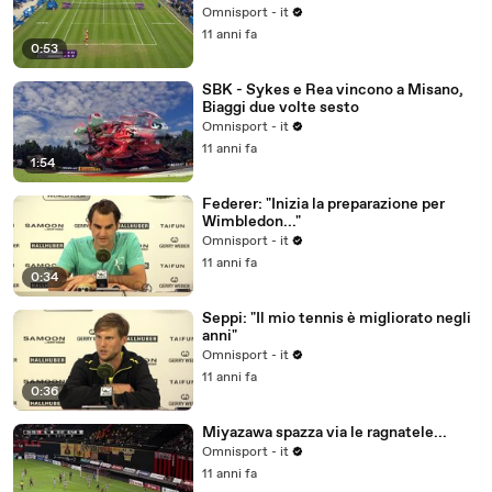
Omnisport - it
11 anni fa
0:53
SBK - Sykes e Rea vincono a Misano,
Biaggi due volte sesto
Omnisport - it
11 anni fa
1:54
Federer: "Inizia la preparazione per
Wimbledon..."
Omnisport - it
11 anni fa
0:34
Seppi: "Il mio tennis è migliorato negli
anni"
Omnisport - it
11 anni fa
0:36
Miyazawa spazza via le ragnatele...
Omnisport - it
11 anni fa