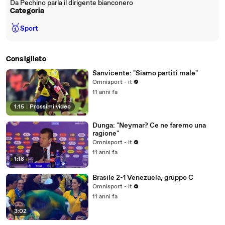
Da Pechino parla il dirigente bianconero
Categoria
🥇
Sport
Consigliato
Sanvicente: "Siamo partiti male"
Omnisport - it
11 anni fa
1:15
|
Prossimi video
Dunga: "Neymar? Ce ne faremo una
ragione"
Omnisport - it
11 anni fa
1:18
Brasile 2-1 Venezuela, gruppo C
Omnisport - it
11 anni fa
3:02