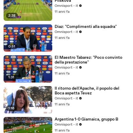
Pliskova
Omnisport - it
11 anni fa
2:38
Diaz: "Complimenti alla squadra"
Omnisport - it
11 anni fa
0:51
El Maestro Tabarez: "Poco convinto
della prestazione"
Omnisport - it
11 anni fa
1:31
Il ritorno dell'Apache, il popolo del
Boca aspetta Tevez
Omnisport - it
11 anni fa
1:16
Argentina 1-0 Giamaica, gruppo B
Omnisport - it
11 anni fa