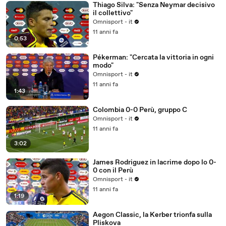
Thiago Silva: "Senza Neymar decisivo
il collettivo"
Omnisport - it
11 anni fa
0:53
Pékerman: "Cercata la vittoria in ogni
modo"
Omnisport - it
11 anni fa
1:43
Colombia 0-0 Perù, gruppo C
Omnisport - it
11 anni fa
3:02
James Rodriguez in lacrime dopo lo 0-
0 con il Perù
Omnisport - it
11 anni fa
1:19
Aegon Classic, la Kerber trionfa sulla
Pliskova