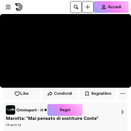
Vai al lettore
Passa al contenuto principale
Accedi
Like
Condividi
Segnalibro
Segui
Omnisport - it
Marotta: "Mai pensato di sostituire Conte"
14 anni fa