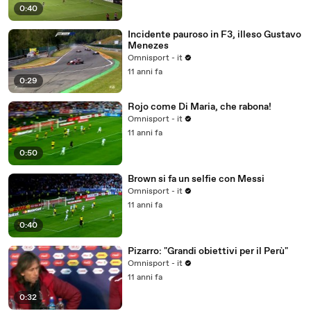
0:40
Incidente pauroso in F3, illeso Gustavo
Menezes
Omnisport - it
11 anni fa
0:29
Rojo come Di Maria, che rabona!
Omnisport - it
11 anni fa
0:50
Brown si fa un selfie con Messi
Omnisport - it
11 anni fa
0:40
Pizarro: "Grandi obiettivi per il Perù"
Omnisport - it
11 anni fa
0:32