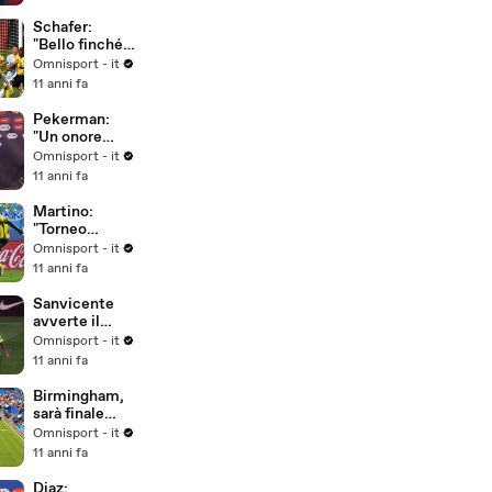
Schafer:
"Bello finché è
durato..."
Omnisport - it
11 anni fa
Pekerman:
"Un onore
allenare la
Omnisport - it
Colombia"
11 anni fa
Martino:
"Torneo
intenso,
Omnisport - it
dobbiamo
11 anni fa
riposare per i
quarti"
Sanvicente
avverte il
Brasile: "La
Omnisport - it
storia si può
11 anni fa
cambiare"
Birmingham,
sarà finale
Kerber-
Omnisport - it
Pliskova
11 anni fa
Diaz: