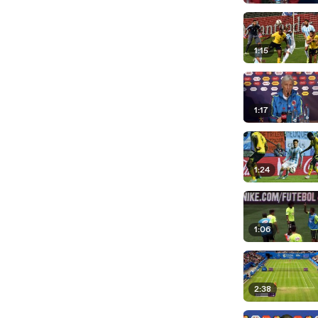
1:15
1:17
1:24
1:06
2:38