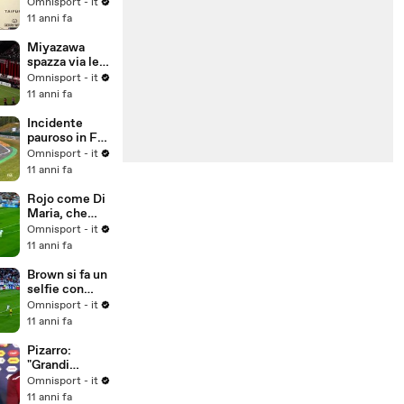
migliorato
Omnisport - it
negli anni"
11 anni fa
Miyazawa
spazza via le
ragnatele...
Omnisport - it
11 anni fa
Incidente
pauroso in F3,
illeso Gustavo
Omnisport - it
Menezes
11 anni fa
Rojo come Di
Maria, che
rabona!
Omnisport - it
11 anni fa
Brown si fa un
selfie con
Messi
Omnisport - it
11 anni fa
Pizarro:
"Grandi
obiettivi per il
Omnisport - it
Perù"
11 anni fa