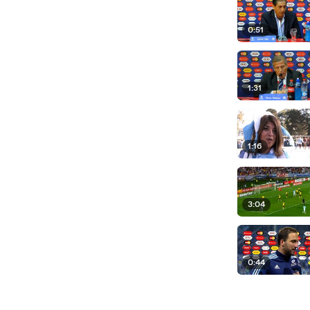
0:51
1:31
1:16
3:04
0:44