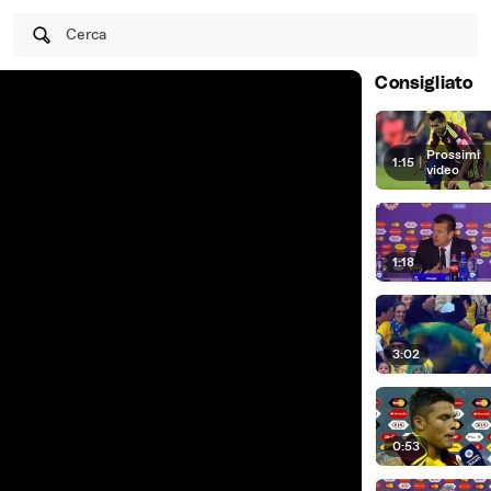
Cerca
Consigliato
Prossimi
1:15
|
video
1:18
3:02
0:53