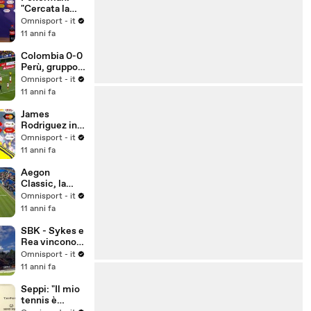
"Cercata la
vittoria in
Omnisport - it
ogni modo"
11 anni fa
Colombia 0-0
Perù, gruppo
C
Omnisport - it
11 anni fa
James
Rodriguez in
lacrime dopo
Omnisport - it
lo 0-0 con il
11 anni fa
Perù
Aegon
Classic, la
Kerber trionfa
Omnisport - it
sulla Pliskova
11 anni fa
SBK - Sykes e
Rea vincono a
Misano,
Omnisport - it
Biaggi due
11 anni fa
volte sesto
Seppi: "Il mio
tennis è