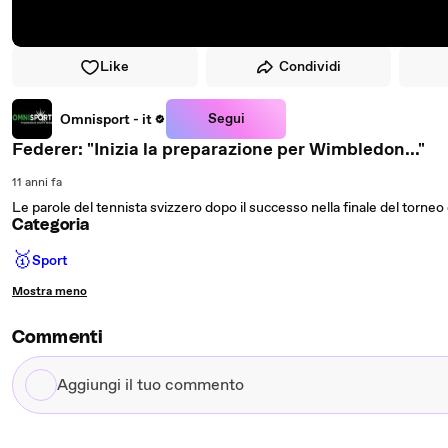
Like
Condividi
Segui
Omnisport - it
Federer: "Inizia la preparazione per Wimbledon..."
11 anni fa
Le parole del tennista svizzero dopo il successo nella finale del torneo 
Categoria
🥇
Sport
Mostra meno
Commenti
Aggiungi
il
tuo
commento