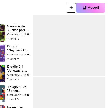
Accedi
Sanvicente:
"Siamo partiti
male"
Omnisport - it
11 anni fa
Dunga:
"Neymar? Ce
ne faremo una
Omnisport - it
ragione"
11 anni fa
Brasile 2-1
Venezuela,
gruppo C
Omnisport - it
11 anni fa
Thiago Silva:
"Senza
Neymar
Omnisport - it
decisivo il
11 anni fa
collettivo"
Pékerman: