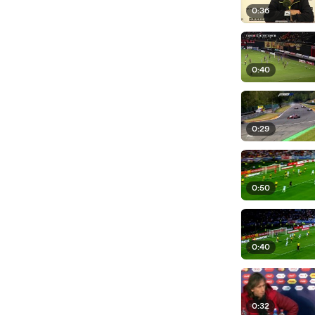
0:36
0:40
0:29
0:50
0:40
0:32