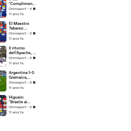
"Complimenti
alla squadra"
Omnisport - it
11 anni fa
El Maestro
Tabarez:
"Poco
Omnisport - it
convinto della
11 anni fa
prestazione"
Il ritorno
dell'Apache, il
popolo del
Omnisport - it
Boca aspetta
11 anni fa
Tevez
Argentina 1-0
Giamaica,
gruppo B
Omnisport - it
11 anni fa
Higuain:
"Brasile ai
quarti?
Omnisport - it
Problema
11 anni fa
loro.."