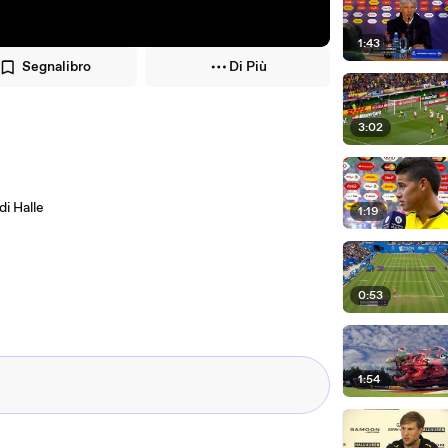
1:43
Segnalibro
Di Più
3:02
di Halle
1:19
0:53
1:54