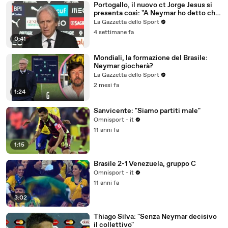
Portogallo, il nuovo ct Jorge Jesus si
presenta così: "A Neymar ho detto che
era finito"
La Gazzetta dello Sport
4 settimane fa
0:41
Mondiali, la formazione del Brasile:
Neymar giocherà?
La Gazzetta dello Sport
2 mesi fa
1:24
Sanvicente: "Siamo partiti male"
Omnisport - it
11 anni fa
1:15
Brasile 2-1 Venezuela, gruppo C
Omnisport - it
11 anni fa
3:02
Thiago Silva: "Senza Neymar decisivo
il collettivo"