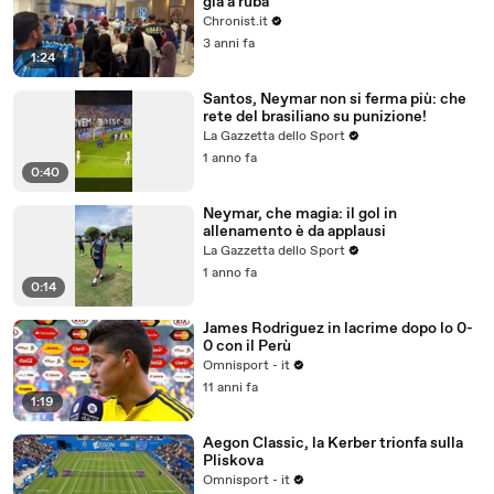
già a ruba
Chronist.it
3 anni fa
1:24
Santos, Neymar non si ferma più: che
rete del brasiliano su punizione!
La Gazzetta dello Sport
1 anno fa
0:40
Neymar, che magia: il gol in
allenamento è da applausi
La Gazzetta dello Sport
1 anno fa
0:14
James Rodriguez in lacrime dopo lo 0-
0 con il Perù
Omnisport - it
11 anni fa
1:19
Aegon Classic, la Kerber trionfa sulla
Pliskova
Omnisport - it