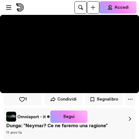
Vai al lettore
Passa al contenuto principale
Accedi
1
Condividi
Segnalibro
Segui
Omnisport - it
Dunga: "Neymar? Ce ne faremo una ragione"
11 anni fa