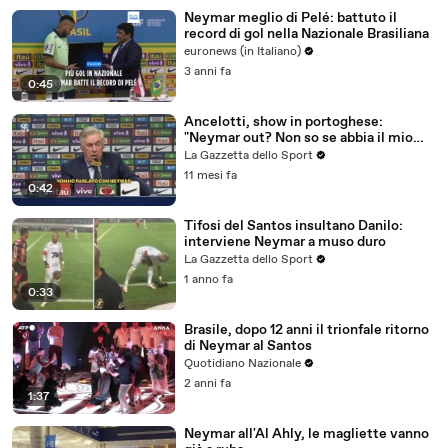
Neymar meglio di Pelé: battuto il
record di gol nella Nazionale Brasiliana
euronews (in Italiano)
3 anni fa
0:45
Ancelotti, show in portoghese:
"Neymar out? Non so se abbia il mio
numero..."
La Gazzetta dello Sport
11 mesi fa
0:42
Tifosi del Santos insultano Danilo:
interviene Neymar a muso duro
La Gazzetta dello Sport
1 anno fa
0:33
Brasile, dopo 12 anni il trionfale ritorno
di Neymar al Santos
Quotidiano Nazionale
2 anni fa
1:37
Neymar all'Al Ahly, le magliette vanno