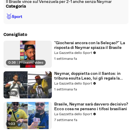
Il Brasile vince sul Venezuela per 2-1 anche senza Neymar
Categoria
🥇
Sport
Consigliato
"Giocherai ancora con la Seleçao?" La
risposta di Neymar spiazza il Brasile
La Gazzetta dello Sport
1 settimana fa
0:36
|
Prossimi video
Neymar, doppietta con il Santos: in
tribuna esulta Leao, lui gli regala la
maglia
La Gazzetta dello Sport
1 settimana fa
1:36
Brasile, Neymar sarà davvero decisivo?
Ecco cosa ne pensano i tifosi brasiliani
La Gazzetta dello Sport
7 settimane fa
1:03