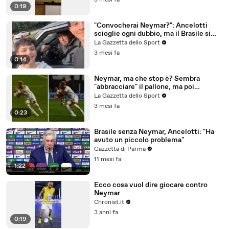
3 mesi fa
0:19
"Convocherai Neymar?": Ancelotti
scioglie ogni dubbio, ma il Brasile si
divide!
La Gazzetta dello Sport
3 mesi fa
0:14
Neymar, ma che stop è? Sembra
"abbracciare" il pallone, ma poi
stupisce così
La Gazzetta dello Sport
3 mesi fa
0:23
Brasile senza Neymar, Ancelotti: "Ha
avuto un piccolo problema"
Gazzetta di Parma
11 mesi fa
1:22
Ecco cosa vuol dire giocare contro
Neymar
Chronist.it
3 anni fa
0:19