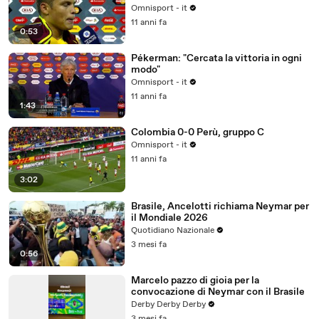
Omnisport - it
11 anni fa
0:53
Pékerman: "Cercata la vittoria in ogni
modo"
Omnisport - it
11 anni fa
1:43
Colombia 0-0 Perù, gruppo C
Omnisport - it
11 anni fa
3:02
Brasile, Ancelotti richiama Neymar per
il Mondiale 2026
Quotidiano Nazionale
3 mesi fa
0:56
Marcelo pazzo di gioia per la
convocazione di Neymar con il Brasile
Derby Derby Derby