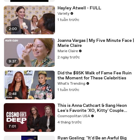
Hayley Atwell - FULL
Variety
1 tuần trước
2:00
Joanna Vargas | My Five Minute Face |
Marie Claire
Marie Claire
2 ngày trước
9:37
Did the $85K Walk of Fame Fee Ruin
the Moment for These Celebrities
What's Trending
1 tuần trước
0:48
This is Anna Cathcart & Sang Heon
Lee's Favorite 'XO, Kitty' Couple
Name | Cosmo Goes Deep
Cosmopolitan USA
4 tháng trước
7:01
Ryan Gosling: "It'd Be an Awful Big