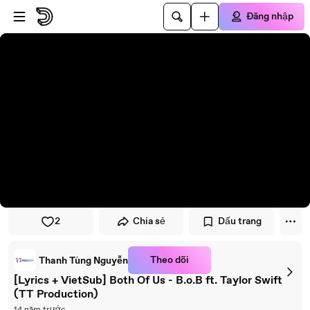
Đi đến trình phát
Đi đến nội dung chính
Đăng nhập
2
Chia sẻ
Dấu trang
Theo dõi
Thanh Tùng Nguyễn
[Lyrics + VietSub] Both Of Us - B.o.B ft. Taylor Swift
(TT Production)