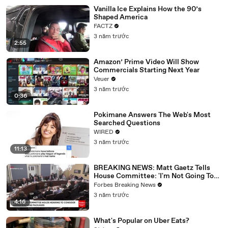
Vanilla Ice Explains How the 90’s
Shaped America
FACTZ
3 năm trước
2:55
Amazon’ Prime Video Will Show
Commercials Starting Next Year
Veuer
3 năm trước
0:36
Pokimane Answers The Web's Most
Searched Questions
WIRED
3 năm trước
11:13
BREAKING NEWS: Matt Gaetz Tells
House Committee: 'I'm Not Going To
Vote For A Continuing Resolution'
Forbes Breaking News
3 năm trước
4:16
What's Popular on Uber Eats?