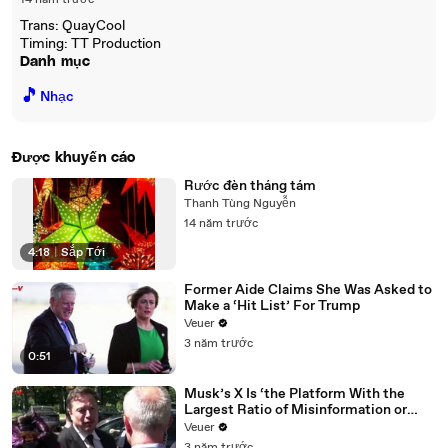
14 năm trước
Trans: QuayCool
Timing: TT Production
Danh mục
🎵
Nhạc
Được khuyến cáo
Rước đèn tháng tám
Thanh Tùng Nguyễn
14 năm trước
4:18
|
Sắp Tới
Former Aide Claims She Was Asked to
Make a ‘Hit List’ For Trump
Veuer
3 năm trước
0:51
Musk’s X Is ‘the Platform With the
Largest Ratio of Misinformation or
Disinformation’ Amongst All Social
Veuer
Media Platforms