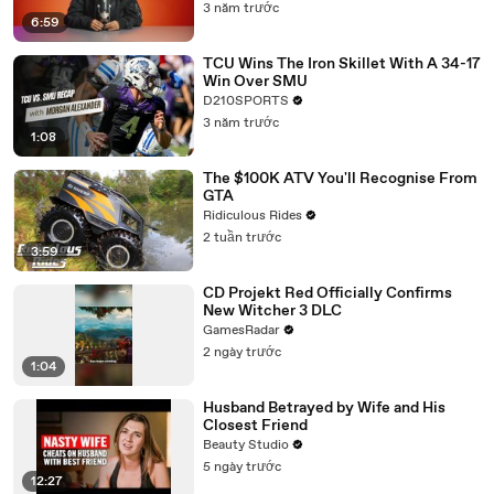
3 năm trước
6:59
TCU Wins The Iron Skillet With A 34-17
Win Over SMU
D210SPORTS
3 năm trước
1:08
The $100K ATV You'll Recognise From
GTA
Ridiculous Rides
2 tuần trước
3:59
CD Projekt Red Officially Confirms
New Witcher 3 DLC
GamesRadar
2 ngày trước
1:04
Husband Betrayed by Wife and His
Closest Friend
Beauty Studio
5 ngày trước
12:27