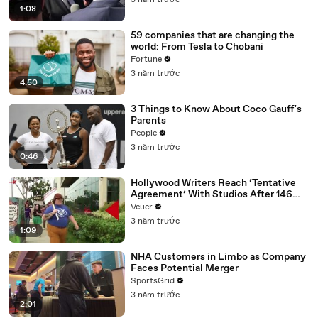
3 năm trước
1:08
59 companies that are changing the
world: From Tesla to Chobani
Fortune
3 năm trước
4:50
3 Things to Know About Coco Gauff's
Parents
People
3 năm trước
0:46
Hollywood Writers Reach ‘Tentative
Agreement’ With Studios After 146
Day Strike
Veuer
3 năm trước
1:09
NHA Customers in Limbo as Company
Faces Potential Merger
SportsGrid
3 năm trước
2:01