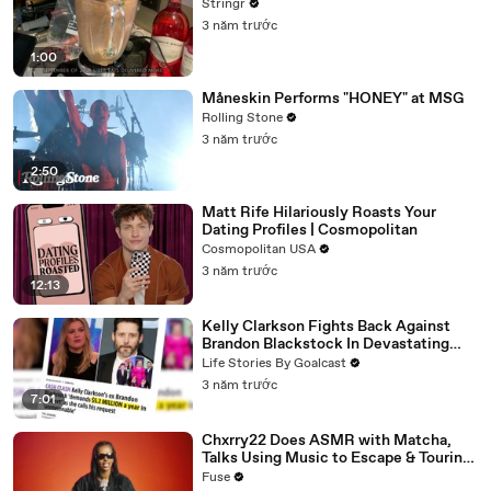
Stringr
3 năm trước
1:00
Måneskin Performs "HONEY" at MSG
Rolling Stone
3 năm trước
2:50
Matt Rife Hilariously Roasts Your
Dating Profiles | Cosmopolitan
Cosmopolitan USA
3 năm trước
12:13
Kelly Clarkson Fights Back Against
Brandon Blackstock In Devastating
Divorce Battle
Life Stories By Goalcast
3 năm trước
7:01
Chxrry22 Does ASMR with Matcha,
Talks Using Music to Escape & Touring
with The Weeknd
Fuse