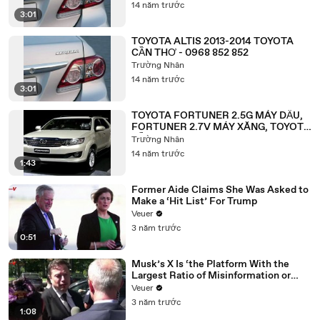
14 năm trước
3:01
TOYOTA ALTIS 2013-2014 TOYOTA
CẦN THƠ - 0968 852 852
Trường Nhân
14 năm trước
3:01
TOYOTA FORTUNER 2.5G MÁY DẦU,
FORTUNER 2.7V MÁY XĂNG, TOYOTA
CẦN THƠ - 0968 852 852
Trường Nhân
14 năm trước
1:43
Former Aide Claims She Was Asked to
Make a ‘Hit List’ For Trump
Veuer
3 năm trước
0:51
Musk’s X Is ‘the Platform With the
Largest Ratio of Misinformation or
Disinformation’ Amongst All Social
Veuer
Media Platforms
3 năm trước
1:08