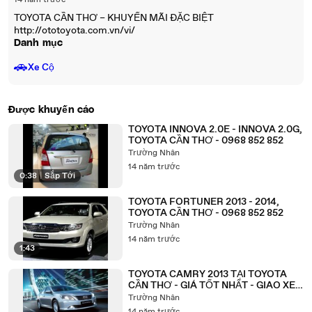
14 năm trước
TOYOTA CẦN THƠ – KHUYẾN MÃI ĐẶC BIỆT
http://ototoyota.com.vn/vi/
Danh mục
🚗
Xe Cộ
Được khuyến cáo
TOYOTA INNOVA 2.0E - INNOVA 2.0G,
TOYOTA CẦN THƠ - 0968 852 852
Trường Nhân
14 năm trước
0:38
|
Sắp Tới
TOYOTA FORTUNER 2013 - 2014,
TOYOTA CẦN THƠ - 0968 852 852
Trường Nhân
14 năm trước
1:43
TOYOTA CAMRY 2013 TẠI TOYOTA
CẦN THƠ - GIÁ TỐT NHẤT - GIAO XE
NGAY
Trường Nhân