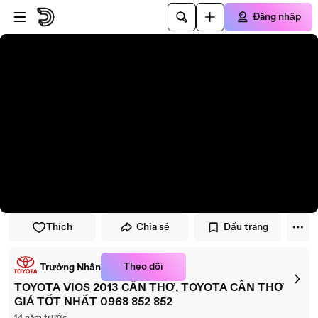
Đi đến trình phát
Đi đến nội dung chính
Đăng nhập
Thích
Chia sẻ
Dấu trang
Theo dõi
Trường Nhân
TOYOTA VIOS 2013 CẦN THƠ, TOYOTA CẦN THƠ
GIÁ TỐT NHẤT 0968 852 852