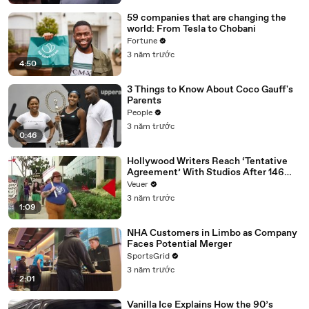
59 companies that are changing the
world: From Tesla to Chobani
Fortune
3 năm trước
4:50
3 Things to Know About Coco Gauff's
Parents
People
3 năm trước
0:46
Hollywood Writers Reach ‘Tentative
Agreement’ With Studios After 146
Day Strike
Veuer
3 năm trước
1:09
NHA Customers in Limbo as Company
Faces Potential Merger
SportsGrid
3 năm trước
2:01
Vanilla Ice Explains How the 90’s