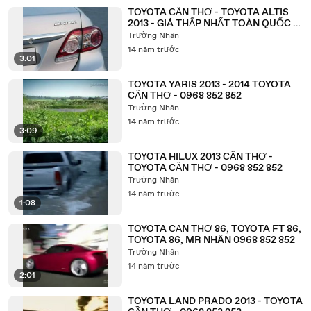
TOYOTA CẦN THƠ - TOYOTA ALTIS
2013 - GIÁ THẤP NHẤT TOÀN QUỐC -
0968 852 852
Trường Nhân
14 năm trước
3:01
TOYOTA YARIS 2013 - 2014 TOYOTA
CẦN THƠ - 0968 852 852
Trường Nhân
14 năm trước
3:09
TOYOTA HILUX 2013 CẦN THƠ -
TOYOTA CẦN THƠ - 0968 852 852
Trường Nhân
14 năm trước
1:08
TOYOTA CẦN THƠ 86, TOYOTA FT 86,
TOYOTA 86, MR NHÂN 0968 852 852
Trường Nhân
14 năm trước
2:01
TOYOTA LAND PRADO 2013 - TOYOTA