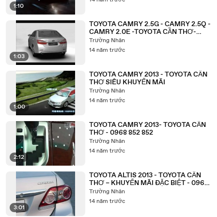
14 năm trước
1:10
TOYOTA CAMRY 2.5G - CAMRY 2.5Q -
CAMRY 2.0E -TOYOTA CẦN THƠ-
0968 852 852
Trường Nhân
14 năm trước
1:03
TOYOTA CAMRY 2013 - TOYOTA CẦN
THƠ SIÊU KHUYẾN MÃI
Trường Nhân
14 năm trước
1:00
TOYOTA CAMRY 2013- TOYOTA CẦN
THƠ - 0968 852 852
Trường Nhân
14 năm trước
2:12
TOYOTA ALTIS 2013 - TOYOTA CẦN
THƠ – KHUYẾN MÃI ĐẶC BIỆT - 0968
852 852
Trường Nhân
14 năm trước
3:01