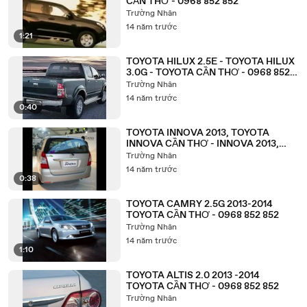
CẦN THƠ - 0968 852 852
Trường Nhân
14 năm trước
1:21
TOYOTA HILUX 2.5E - TOYOTA HILUX
3.0G - TOYOTA CẦN THƠ - 0968 852
862
Trường Nhân
14 năm trước
0:40
TOYOTA INNOVA 2013, TOYOTA
INNOVA CẦN THƠ - INNOVA 2013,
0968 852 852
Trường Nhân
14 năm trước
0:38
TOYOTA CAMRY 2.5G 2013-2014
TOYOTA CẦN THƠ - 0968 852 852
Trường Nhân
14 năm trước
1:10
TOYOTA ALTIS 2.0 2013 -2014
TOYOTA CẦN THƠ - 0968 852 852
Trường Nhân