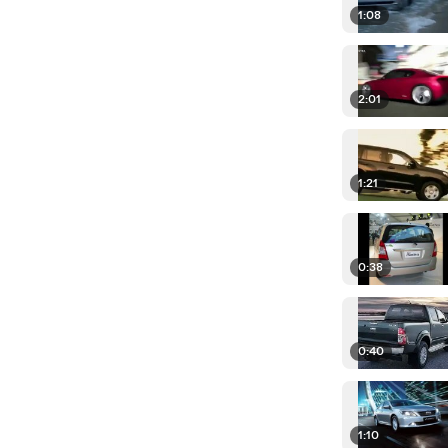
1:08
2:01
1:21
0:38
0:40
1:10