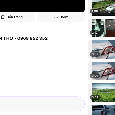
1:00
Dấu trang
Thêm
2:12
 THƠ - 0968 852 852
3:01
3:01
3:09