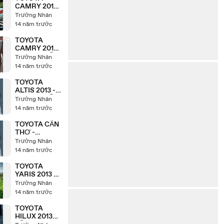
CẦN THƠ-
CAMRY 2013
0968 852 852
- TOYOTA
Trường Nhân
CẦN THƠ
14 năm trước
SIÊU KHUYẾN
MÃI
TOYOTA
CAMRY 2013-
TOYOTA CẦN
Trường Nhân
THƠ - 0968
14 năm trước
852 852
TOYOTA
ALTIS 2013 -
TOYOTA CẦN
Trường Nhân
THƠ –
14 năm trước
KHUYẾN MÃI
ĐẶC BIỆT -
TOYOTA CẦN
0968 852 852
THƠ -
TOYOTA
Trường Nhân
ALTIS 2013 -
14 năm trước
GIÁ THẤP
NHẤT TOÀN
TOYOTA
QUỐC - 0968
YARIS 2013 -
852 852
2014 TOYOTA
Trường Nhân
CẦN THƠ -
14 năm trước
0968 852 852
TOYOTA
HILUX 2013