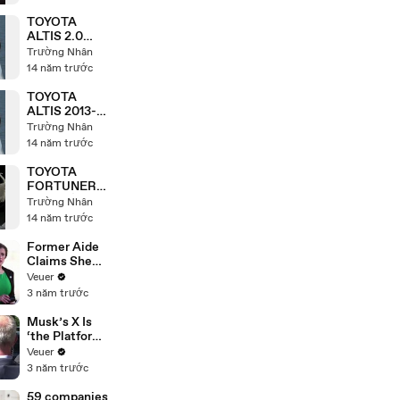
THƠ - 0968
852 852
TOYOTA
ALTIS 2.0
2013 -2014
Trường Nhân
TOYOTA CẦN
14 năm trước
THƠ - 0968
852 852
TOYOTA
ALTIS 2013-
2014 TOYOTA
Trường Nhân
CẦN THƠ -
14 năm trước
0968 852 852
TOYOTA
FORTUNER
2.5G MÁY
Trường Nhân
DẦU,
14 năm trước
FORTUNER
2.7V MÁY
Former Aide
XĂNG,
Claims She
TOYOTA CẦN
Was Asked to
Veuer
THƠ - 0968
Make a ‘Hit
3 năm trước
852 852
List’ For
Trump
Musk’s X Is
‘the Platform
With the
Veuer
Largest Ratio
3 năm trước
of
Misinformatio
59 companies