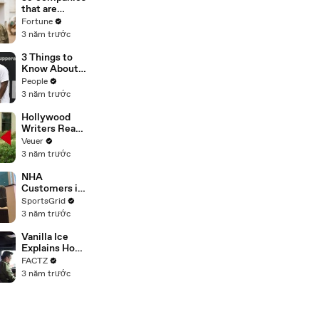
n or
that are
Disinformatio
changing the
Fortune
n’ Amongst
world: From
3 năm trước
All Social
Tesla to
Media
Chobani
3 Things to
Platforms
Know About
Coco Gauff's
People
Parents
3 năm trước
Hollywood
Writers Reach
‘Tentative
Veuer
Agreement’
3 năm trước
With Studios
After 146 Day
NHA
Strike
Customers in
Limbo as
SportsGrid
Company
3 năm trước
Faces
Potential
Vanilla Ice
Merger
Explains How
the 90’s
FACTZ
Shaped
3 năm trước
America