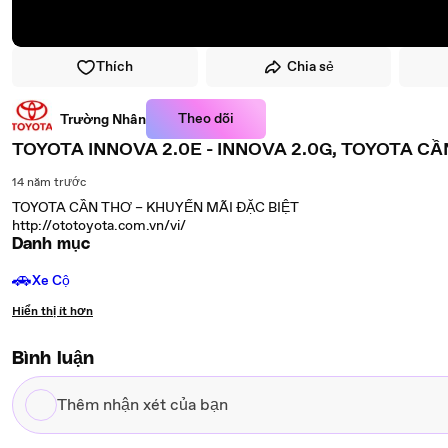
Thích
Chia sẻ
Theo dõi
Trường Nhân
TOYOTA INNOVA 2.0E - INNOVA 2.0G, TOYOTA CẦN
14 năm trước
TOYOTA CẦN THƠ – KHUYẾN MÃI ĐẶC BIỆT
http://ototoyota.com.vn/vi/
Danh mục
🚗
Xe Cộ
Hiển thị ít hơn
Bình luận
Thêm
nhận
xét