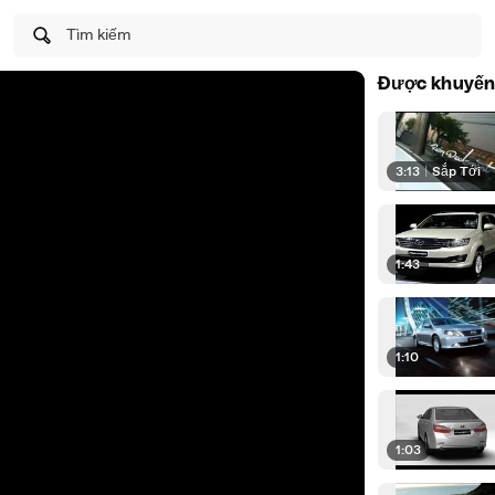
Tìm kiếm
Được khuyến
3:13
|
Sắp Tới
1:43
1:10
1:03