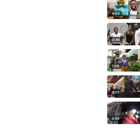
4:50
0:46
1:09
2:01
2:55