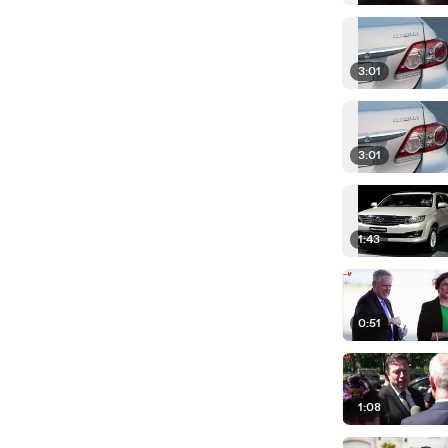
3:01
3:01
1:43
0:51
1:08