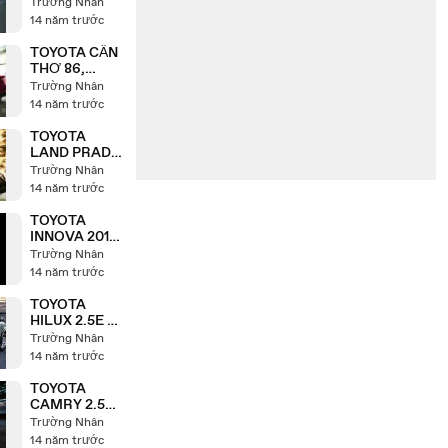
CẦN THƠ -
Trường Nhân
TOYOTA CẦN
14 năm trước
THƠ - 0968
852 852
TOYOTA CẦN
THƠ 86,
TOYOTA FT
Trường Nhân
86, TOYOTA
14 năm trước
86, MR NHÂN
0968 852 852
TOYOTA
LAND PRADO
2013 -
Trường Nhân
TOYOTA CẦN
14 năm trước
THƠ - 0968
852 852
TOYOTA
INNOVA 2013,
TOYOTA
Trường Nhân
INNOVA CẦN
14 năm trước
THƠ -
INNOVA 2013,
TOYOTA
0968 852 852
HILUX 2.5E -
TOYOTA
Trường Nhân
HILUX 3.0G -
14 năm trước
TOYOTA CẦN
THƠ - 0968
TOYOTA
852 862
CAMRY 2.5G
2013-2014
Trường Nhân
TOYOTA CẦN
14 năm trước