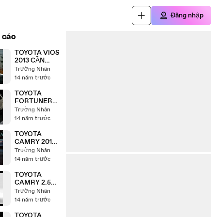
Đăng nhập
 cáo
TOYOTA VIOS
2013 CẦN
THƠ,
Trường Nhân
TOYOTA CẦN
14 năm trước
THƠ GIÁ TỐT
NHẤT 0968
TOYOTA
852 852
FORTUNER
2013 - 2014,
Trường Nhân
TOYOTA CẦN
14 năm trước
THƠ - 0968
852 852
TOYOTA
CAMRY 2013
TẠI TOYOTA
Trường Nhân
CẦN THƠ -
14 năm trước
GIÁ TỐT
NHẤT - GIAO
TOYOTA
XE NGAY
CAMRY 2.5G
- CAMRY
Trường Nhân
2.5Q -
14 năm trước
CAMRY 2.0E
-TOYOTA
TOYOTA