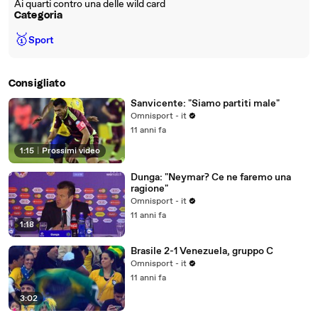
Ai quarti contro una delle wild card
Categoria
🥇
Sport
Consigliato
Sanvicente: "Siamo partiti male"
Omnisport - it
11 anni fa
1:15
|
Prossimi video
Dunga: "Neymar? Ce ne faremo una
ragione"
Omnisport - it
11 anni fa
1:18
Brasile 2-1 Venezuela, gruppo C
Omnisport - it
11 anni fa
3:02