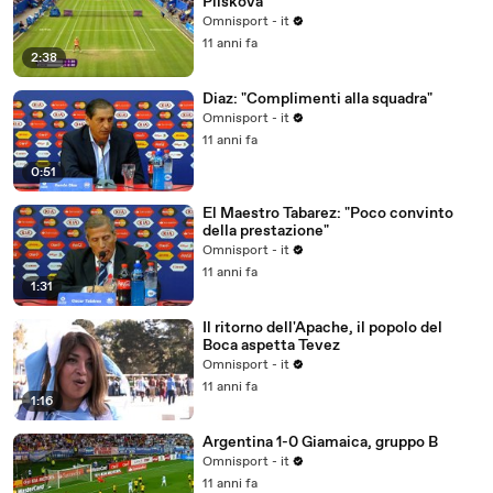
Pliskova
Omnisport - it
11 anni fa
2:38
Diaz: "Complimenti alla squadra"
Omnisport - it
11 anni fa
0:51
El Maestro Tabarez: "Poco convinto
della prestazione"
Omnisport - it
11 anni fa
1:31
Il ritorno dell'Apache, il popolo del
Boca aspetta Tevez
Omnisport - it
11 anni fa
1:16
Argentina 1-0 Giamaica, gruppo B
Omnisport - it
11 anni fa