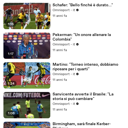
Schafer: "Bello finché è durato..."
Omnisport - it
11 anni fa
1:15
Pekerman: "Un onore allenare la
Colombia"
Omnisport - it
11 anni fa
1:17
Martino: "Torneo intenso, dobbiamo
riposare per i quarti"
Omnisport - it
11 anni fa
1:24
Sanvicente avverte il Brasile: "La
storia si può cambiare"
Omnisport - it
11 anni fa
1:06
Birmingham, sarà finale Kerber-