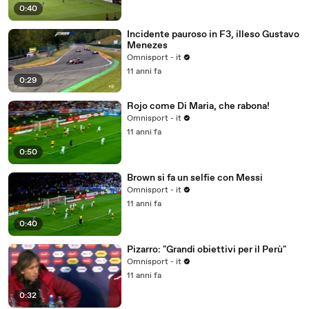
0:40
Incidente pauroso in F3, illeso Gustavo
Menezes
Omnisport - it
11 anni fa
0:29
Rojo come Di Maria, che rabona!
Omnisport - it
11 anni fa
0:50
Brown si fa un selfie con Messi
Omnisport - it
11 anni fa
0:40
Pizarro: "Grandi obiettivi per il Perù"
Omnisport - it
11 anni fa
0:32