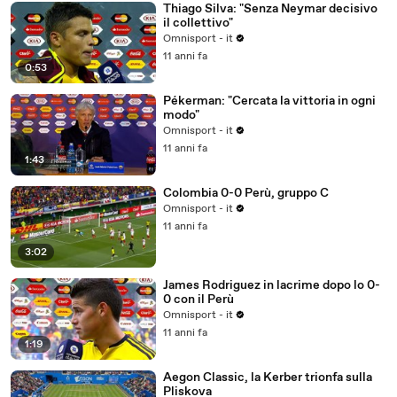
Thiago Silva: "Senza Neymar decisivo
il collettivo"
Omnisport - it
11 anni fa
0:53
Pékerman: "Cercata la vittoria in ogni
modo"
Omnisport - it
11 anni fa
1:43
Colombia 0-0 Perù, gruppo C
Omnisport - it
11 anni fa
3:02
James Rodriguez in lacrime dopo lo 0-
0 con il Perù
Omnisport - it
11 anni fa
1:19
Aegon Classic, la Kerber trionfa sulla
Pliskova