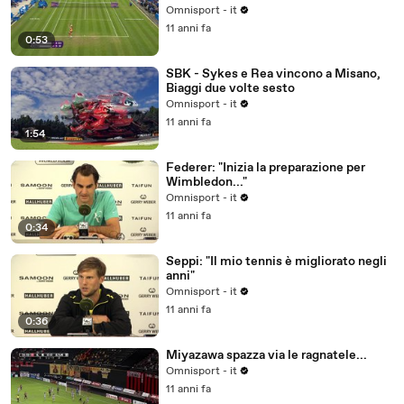
Omnisport - it
11 anni fa
0:53
SBK - Sykes e Rea vincono a Misano,
Biaggi due volte sesto
Omnisport - it
11 anni fa
1:54
Federer: "Inizia la preparazione per
Wimbledon..."
Omnisport - it
11 anni fa
0:34
Seppi: "Il mio tennis è migliorato negli
anni"
Omnisport - it
11 anni fa
0:36
Miyazawa spazza via le ragnatele...
Omnisport - it
11 anni fa