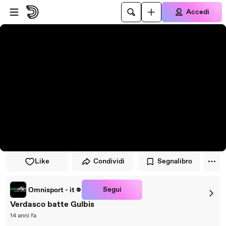
Vai al lettore
Passa al contenuto principale
Accedi
Like
Condividi
Segnalibro
Segui
Omnisport - it
Verdasco batte Gulbis
14 anni fa