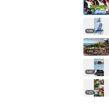
11:42
1:30
1:00
1:07
1:23