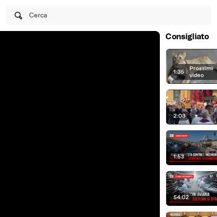
Cerca
Consigliato
Prossimi
1:35
|
video
2:03
1:53
54:02