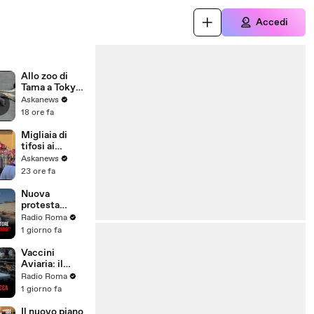
Accedi
Allo zoo di
Tama a Tokyo
morte tre
Askanews
leonesse,
18 ore fa
forse per
colpo di
Migliaia di
calore
tifosi ai
funerali di
Askanews
Baresi: "Ciao
23 ore fa
Capitano"
Nuova
protesta
contro
Radio Roma
l'inceneritore
1 giorno fa
di Santa
Palomba: "Né
Vaccini
poteri né
Aviaria: il
sentenze ci
mondo
Radio Roma
fermeranno!"
antisistema si
1 giorno fa
spacca
Il nuovo piano