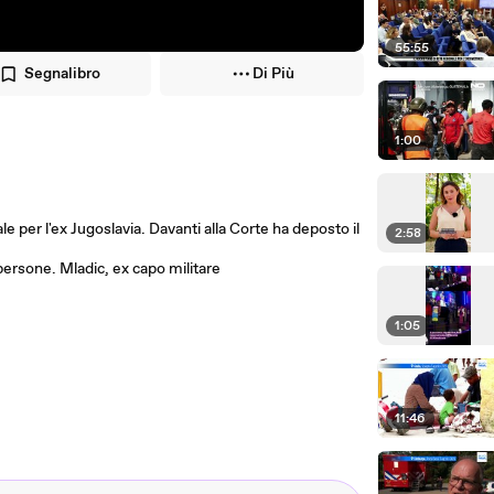
55:55
Segnalibro
Di Più
1:00
le per l'ex Jugoslavia. Davanti alla Corte ha deposto il
2:58
 persone. Mladic, ex capo militare
1:05
11:46