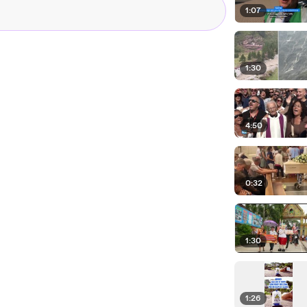
1:07
1:30
4:50
0:32
1:30
1:26