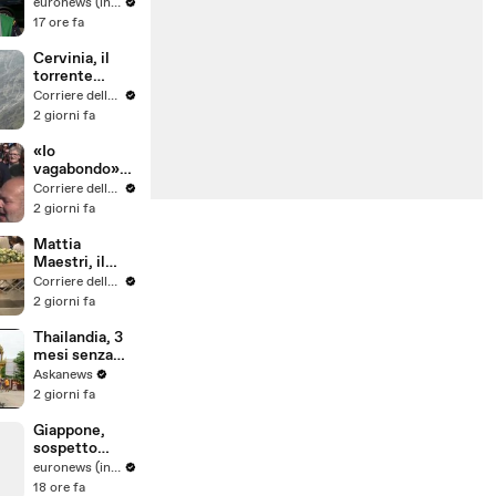
estende in
euronews (in Italiano)
una riserva
17 ore fa
naturale nel
sud dei Paesi
Cervinia, il
Bassi
torrente
esonda e dalla
Corriere della Sera
montagna
2 giorni fa
scende un
muro d'acqua:
«Io
il video del
vagabondo»
nubifragio
risuona per
Corriere della Sera
don Mazzi: il
2 giorni fa
saluto dei suoi
ragazzi in
Mattia
piazza
Maestri, il
Sant'Ambrogi
funerale a
Corriere della Sera
o
Coredo: il
2 giorni fa
paese
radunato in
Thailandia, 3
chiesa, il
mesi senza
silenzio della
alcol: in un
Askanews
famiglia, gli
tempio un
2 giorni fa
abbracci
voto che
cambia la vita
Giappone,
sospetto
colpo di
euronews (in Italiano)
calore uccide
18 ore fa