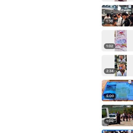
1:36
1:02
2:34
5:00
1:00