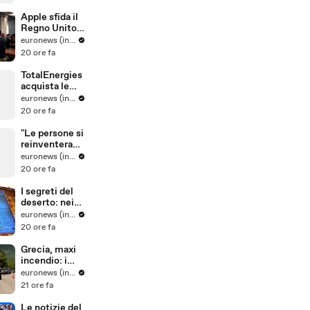
tre leoni nello
zoo Tama di
Apple sfida il
Tokyo
Regno Unito
sui dati
euronews (in Italiano)
criptati: è
20 ore fa
battaglia
legale sulla
TotalEnergies
privacy
acquista le
attività
euronews (in Italiano)
eoliche e
20 ore fa
solari di Shell
in Europa
"Le persone si
reinventerann
o": il sarto
euronews (in Italiano)
portoghese
20 ore fa
mantiene viva
tradizione
I segreti del
degli abiti su
deserto: nei
misura
paesaggi
euronews (in Italiano)
antichi e nelle
20 ore fa
tradizioni vive
dell'Uzbekista
Grecia, maxi
n
incendio: i
vigili del
euronews (in Italiano)
fuoco
21 ore fa
combattono
le fiamme
Le notizie del