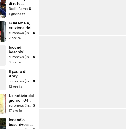
di rete
regionale per
Radio Roma
l’Endometrios
1 giorno fa
i
Guatemala,
eruzione del
vulcano
euronews (in Italiano)
Fuego:
2 ore fa
evacuate
centinaia di
Incendi
persone
boschivi
nell'Ue:
euronews (in Italiano)
divario tra
3 ore fa
prevenzione e
risposta alle
Il padre di
emergenze
Amy
Winehouse è
euronews (in Italiano)
stato
12 ore fa
condannato a
pagare quasi
Le notizie del
un milione di
giorno | 04
sterline alle
agosto 2026 -
euronews (in Italiano)
amiche
Serale
17 ore fa
Incendio
boschivo si