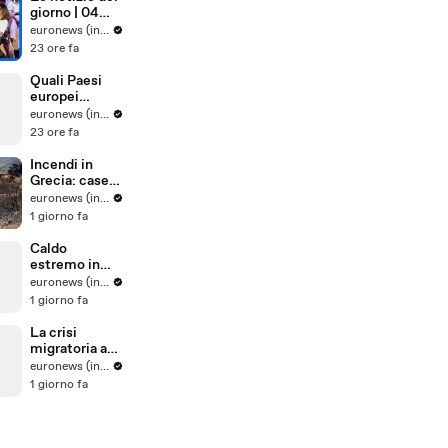
spinte dal
giorno | 04
vento
agosto 2026 -
euronews (in Italiano)
Pomeridiane
23 ore fa
Quali Paesi
europei
sostengono
euronews (in Italiano)
maggiorment
23 ore fa
e l'adesione
dell'Ucraina
Incendi in
all'Ue?
Grecia: case
distrutte e
euronews (in Italiano)
auto bruciate
1 giorno fa
a Porto
Germeno
Caldo
estremo in
Europa
euronews (in Italiano)
meridionale:
1 giorno fa
allerta per
fumi tossici in
La crisi
Spagna,
migratoria a
Francia ferma
Ceuta porta la
euronews (in Italiano)
reattori
tensione in
1 giorno fa
strada tra
proteste e
critiche al
governo