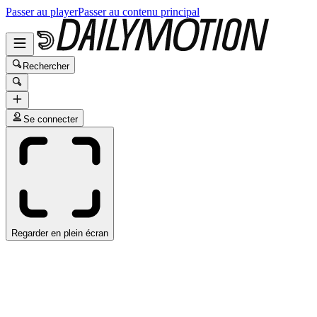
Passer au player
Passer au contenu principal
Rechercher
Se connecter
Regarder en plein écran