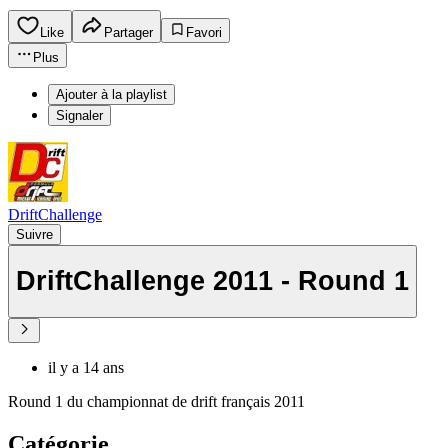
Like
Partager
Favori
Plus
Ajouter à la playlist
Signaler
DriftChallenge
Suivre
DriftChallenge 2011 - Round 1
il y a 14 ans
Round 1 du championnat de drift français 2011
Catégorie