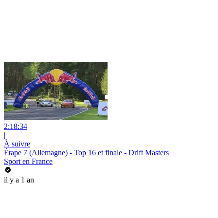
2:18:34
|
À suivre
Étape 7 (Allemagne) - Top 16 et finale - Drift Masters
Sport en France
il y a 1 an