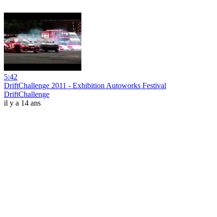
5:42
DriftChallenge 2011 - Exhibition Autoworks Festival
DriftChallenge
il y a 14 ans