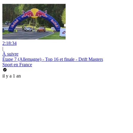
2:18:34
|
À suivre
Étape 7 (Allemagne) - Top 16 et finale - Drift Masters
Sport en France
il y a 1 an