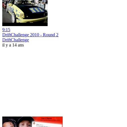
9:15
DriftChallenge 2010 - Round 2
DriftChallenge
il y a 14 ans