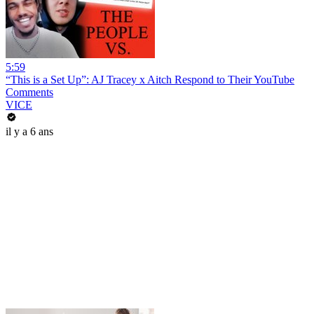
5:59
“This is a Set Up”: AJ Tracey x Aitch Respond to Their YouTube
Comments
VICE
il y a 6 ans