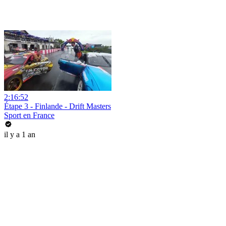
2:16:52
Étape 3 - Finlande - Drift Masters
Sport en France
il y a 1 an