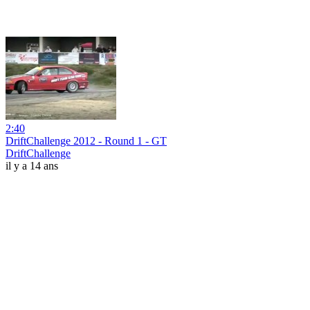
2:40
DriftChallenge 2012 - Round 1 - GT
DriftChallenge
il y a 14 ans