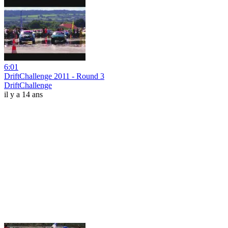
6:01
DriftChallenge 2011 - Round 3
DriftChallenge
il y a 14 ans