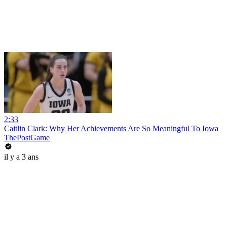
2:33
Caitlin Clark: Why Her Achievements Are So Meaningful To Iowa
ThePostGame
il y a 3 ans