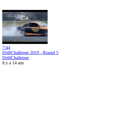
7:44
DriftChallenge 2010 - Round 5
DriftChallenge
il y a 14 ans