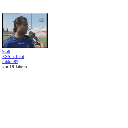
9:59
ESS 5-1 cot
midou85
vor 18 Jahren