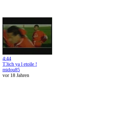
4:44
T3ich ya l etoile !
midou85
vor 18 Jahren