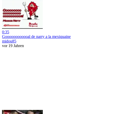
0:35
Goooooooooooal de narry a la mexiquaine
midou85
vor 19 Jahren