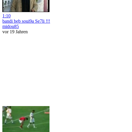
1:10
bandi beb soui9a Se7li !!!
midou85
vor 19 Jahren