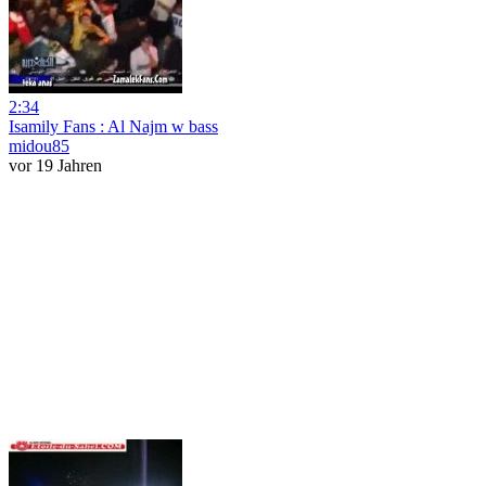
2:34
Isamily Fans : Al Najm w bass
midou85
vor 19 Jahren