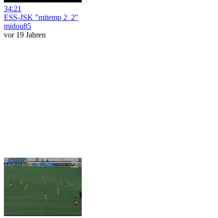
34:21
ESS-JSK "mitemp 2_2"
midou85
vor 19 Jahren