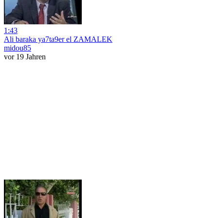
1:43
Ali baraka ya7ta9er el ZAMALEK
midou85
vor 19 Jahren