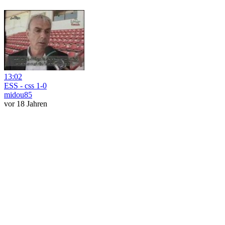
13:02
ESS - css 1-0
midou85
vor 18 Jahren