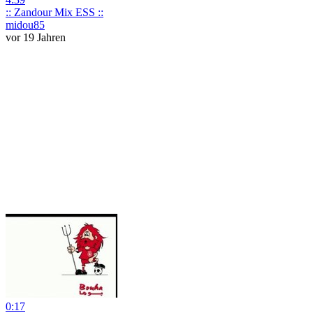
:: Zandour Mix ESS ::
midou85
vor 19 Jahren
0:17