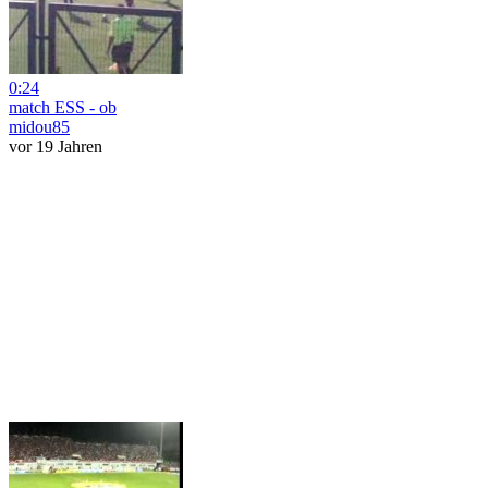
0:24
match ESS - ob
midou85
vor 19 Jahren