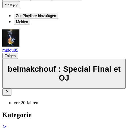
Mehr
Zur Playliste hinzufügen
Melden
midou85
Folgen
belmakchouf : Special Final et
OJ
vor 20 Jahren
Kategorie
🥇