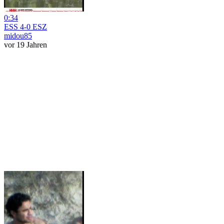
0:34
ESS 4-0 ESZ
midou85
vor 19 Jahren