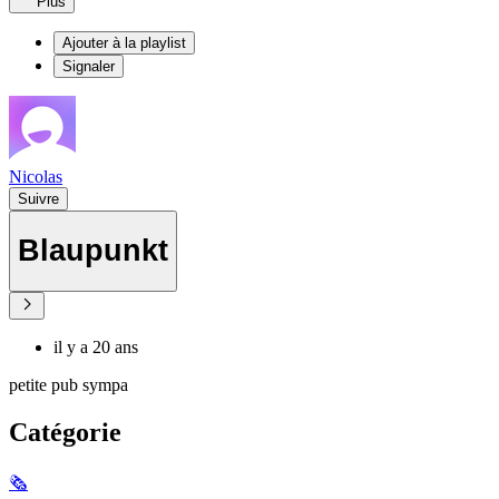
Plus
Ajouter à la playlist
Signaler
Nicolas
Suivre
Blaupunkt
il y a 20 ans
petite pub sympa
Catégorie
🗞