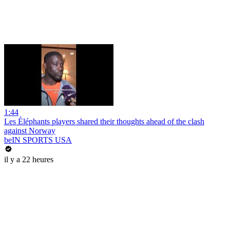
1:44
Les Éléphants players shared their thoughts ahead of the clash
against Norway
beIN SPORTS USA
il y a 22 heures