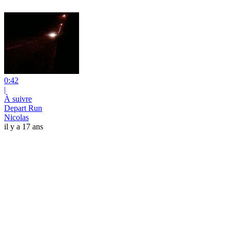
0:42
|
À suivre
Depart Run
Nicolas
il y a 17 ans