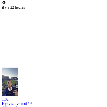
il y a 22 heures
1:02
Kyky sauve-moi 🥲