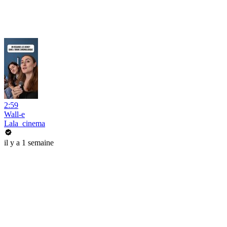
2:59
Wall-e
Lala_cinema
il y a 1 semaine