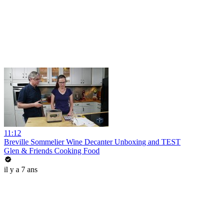
11:12
Breville Sommelier Wine Decanter Unboxing and TEST
Glen & Friends Cooking Food
il y a 7 ans