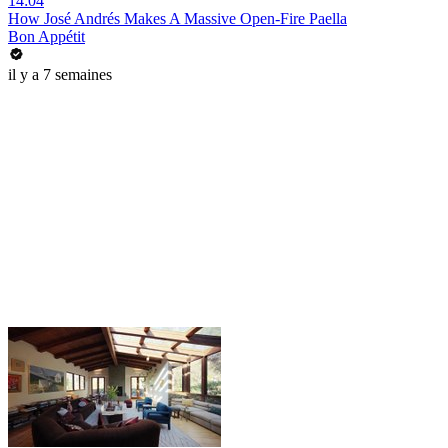
14:04
How José Andrés Makes A Massive Open-Fire Paella
Bon Appétit
il y a 7 semaines