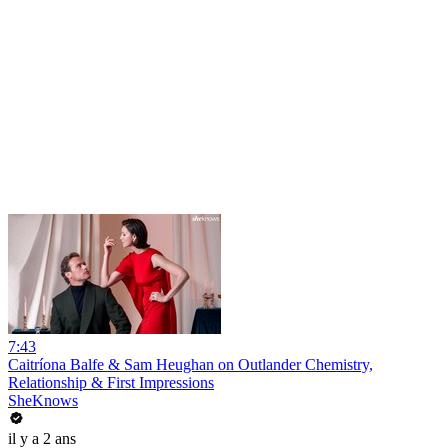
7:43
Caitríona Balfe & Sam Heughan on Outlander Chemistry,
Relationship & First Impressions
SheKnows
il y a 2 ans