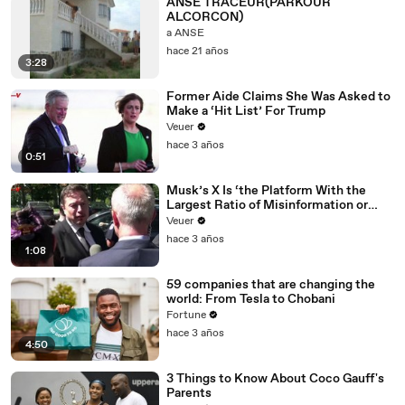
ANSE TRACEUR(PARKOUR
ALCORCON)
a ANSE
hace 21 años
3:28
Former Aide Claims She Was Asked to
Make a ‘Hit List’ For Trump
Veuer
hace 3 años
0:51
Musk’s X Is ‘the Platform With the
Largest Ratio of Misinformation or
Disinformation’ Amongst All Social
Veuer
Media Platforms
hace 3 años
1:08
59 companies that are changing the
world: From Tesla to Chobani
Fortune
hace 3 años
4:50
3 Things to Know About Coco Gauff's
Parents