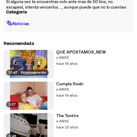
Si alguna vez te encuentras solo ante mas de 50 tios, no
escapesl, intenta vencerlos..., aunque puede que no lo cuentes
Categoría
🗞
Noticias
Recomendada
QUE APOSTAMOS_NEW
a ANSE
hace 18 años
17:47
|
Próximamente
Cumple Rodri
a ANSE
hace 19 años
3:27
The Tontrix
a ANSE
hace 20 años
0:48