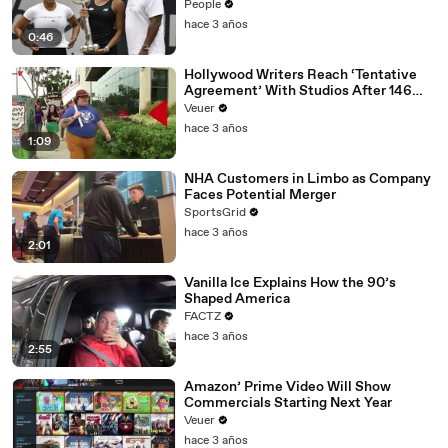
People
hace 3 años
0:46
Hollywood Writers Reach ‘Tentative
Agreement’ With Studios After 146
Day Strike
Veuer
hace 3 años
1:09
NHA Customers in Limbo as Company
Faces Potential Merger
SportsGrid
hace 3 años
2:01
Vanilla Ice Explains How the 90’s
Shaped America
FACTZ
hace 3 años
2:55
Amazon’ Prime Video Will Show
Commercials Starting Next Year
Veuer
hace 3 años