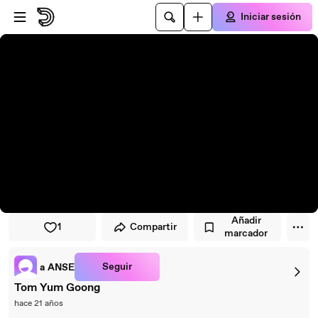
Saltar al reproductor
Saltar al contenido principal
Iniciar sesión
Añadir
1
Compartir
marcador
Seguir
a ANSE
Tom Yum Goong
hace 21 años