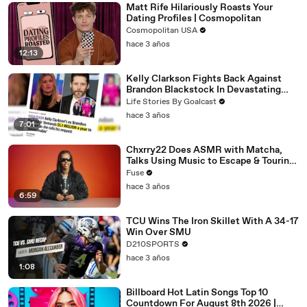
Matt Rife Hilariously Roasts Your
Dating Profiles | Cosmopolitan
Cosmopolitan USA
hace 3 años
12:13
Kelly Clarkson Fights Back Against
Brandon Blackstock In Devastating
Divorce Battle
Life Stories By Goalcast
hace 3 años
7:01
Chxrry22 Does ASMR with Matcha,
Talks Using Music to Escape & Touring
with The Weeknd
Fuse
hace 3 años
6:59
TCU Wins The Iron Skillet With A 34-17
Win Over SMU
D210SPORTS
hace 3 años
1:08
Billboard Hot Latin Songs Top 10
Countdown For August 8th 2026 |