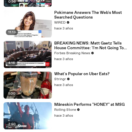
0:36
Pokimane Answers The Web's Most
Searched Questions
WIRED
hace 3 años
11:13
BREAKING NEWS: Matt Gaetz Tells
House Committee: 'I'm Not Going To
Vote For A Continuing Resolution'
Forbes Breaking News
hace 3 años
4:16
What's Popular on Uber Eats?
Stringr
hace 3 años
1:00
Måneskin Performs "HONEY" at MSG
Rolling Stone
hace 3 años
2:50