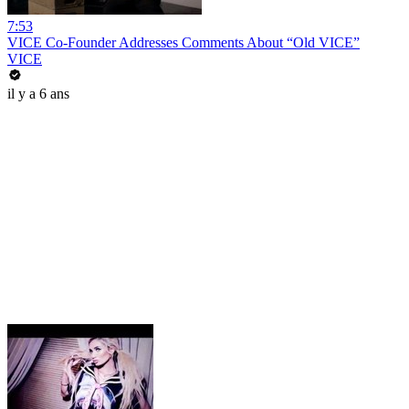
7:53
VICE Co-Founder Addresses Comments About “Old VICE”
VICE
il y a 6 ans