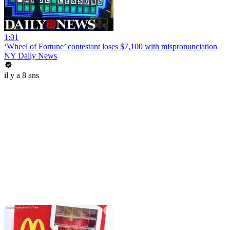
1:01
‘Wheel of Fortune’ contestant loses $7,100 with mispronunciation
NY Daily News
il y a 8 ans