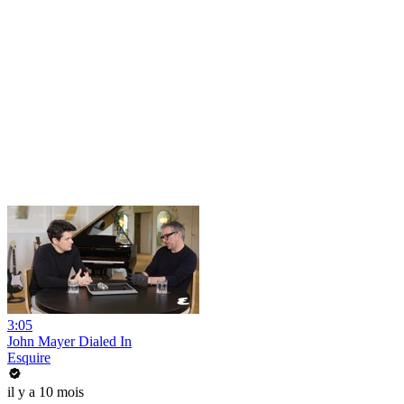
3:05
John Mayer Dialed In
Esquire
il y a 10 mois