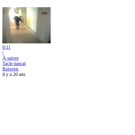
0:11
|
À suivre
Tacle pascal
Rajuven
il y a 20 ans