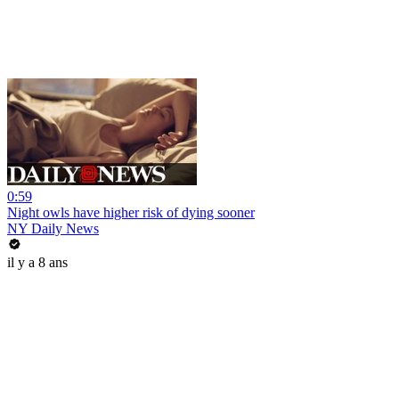
0:59
Night owls have higher risk of dying sooner
NY Daily News
il y a 8 ans