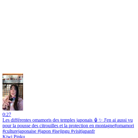
0:27
Les différentes omamoris des temples japonais 🏮✨ J'en ai aussi vu
pour la pousse des citrouilles et la protection en montagne#omamori
#culturejaponaise #japon #isejingu #visitjapanfr
Kiwi Pinku