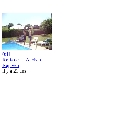
0:11
Rotis de .... A loisin ..
Rajuven
il y a 21 ans