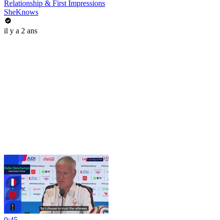
Relationship & First Impressions
SheKnows
il y a 2 ans
0:45