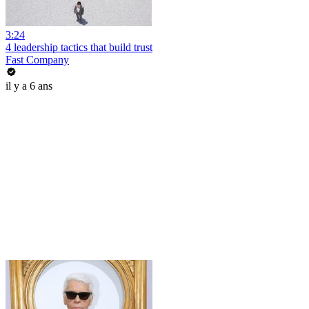
3:24
4 leadership tactics that build trust
Fast Company
il y a 6 ans