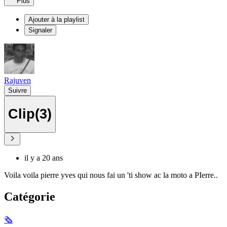
Plus
Ajouter à la playlist
Signaler
Rajuven
Suivre
Clip(3)
il y a 20 ans
Voila voila pierre yves qui nous fai un 'ti show ac la moto a PIerre..
Catégorie
🗞