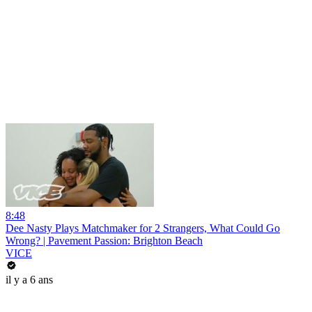
8:48
Dee Nasty Plays Matchmaker for 2 Strangers, What Could Go
Wrong? | Pavement Passion: Brighton Beach
VICE
il y a 6 ans