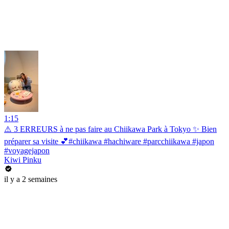
1:15
⚠️ 3 ERREURS à ne pas faire au Chiikawa Park à Tokyo ✨ Bien
préparer sa visite 💕#chiikawa #hachiware #parcchiikawa #japon
#voyagejapon
Kiwi Pinku
il y a 2 semaines