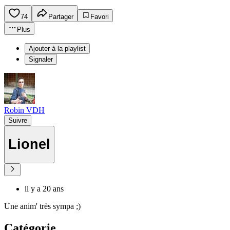
74
Partager
Favori
Plus
Ajouter à la playlist
Signaler
Robin VDH
Suivre
Lionel
il y a 20 ans
Une anim' très sympa ;)
Catégorie