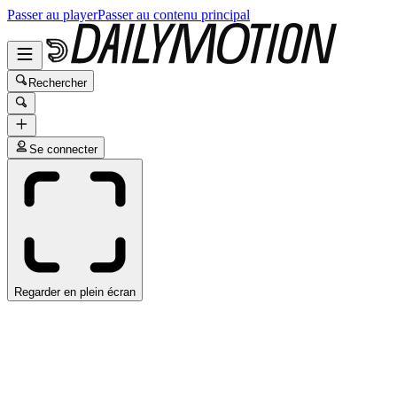
Passer au player
Passer au contenu principal
Rechercher
Se connecter
Regarder en plein écran