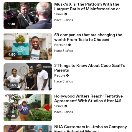
Musk’s X Is ‘the Platform With the
Largest Ratio of Misinformation or
Disinformation’ Amongst All Social
Veuer
Media Platforms
hace 3 años
1:08
59 companies that are changing the
world: From Tesla to Chobani
Fortune
hace 3 años
4:50
3 Things to Know About Coco Gauff's
Parents
People
hace 3 años
0:46
Hollywood Writers Reach ‘Tentative
Agreement’ With Studios After 146
Day Strike
Veuer
hace 3 años
1:09
NHA Customers in Limbo as Company
Faces Potential Merger