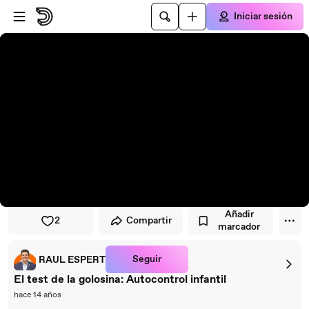
Saltar al reproductor
Saltar al contenido principal
Iniciar sesión
Añadir
2
Compartir
marcador
Seguir
RAUL ESPERT
El test de la golosina: Autocontrol infantil
hace 14 años