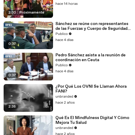
hace 14 horas
2:30
|
Próximamente
Sánchez se reúne con representantes
de las Fuerzas y Cuerpo de Seguridad
del Estado en Ceuta
Publico
hace 4 días
0:37
Pedro Sánchez asiste a la reunión de
coordinación en Ceuta
Publico
hace 4 días
0:37
¿Por Qué Los OVNI Se Llaman Ahora
FANI?
unbranded
hace 2 años
2:35
Qué Es El Mindfulness Digital Y Cómo
Mejora Tu Salud
unbranded
hace 2 años