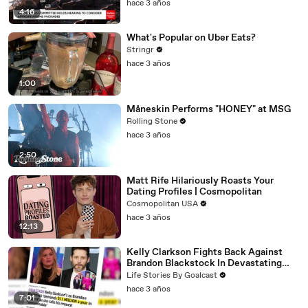
hace 3 años
4:16
What's Popular on Uber Eats?
Stringr
hace 3 años
1:00
Måneskin Performs "HONEY" at MSG
Rolling Stone
hace 3 años
2:50
Matt Rife Hilariously Roasts Your
Dating Profiles | Cosmopolitan
Cosmopolitan USA
hace 3 años
12:13
Kelly Clarkson Fights Back Against
Brandon Blackstock In Devastating
Divorce Battle
Life Stories By Goalcast
hace 3 años
7:01