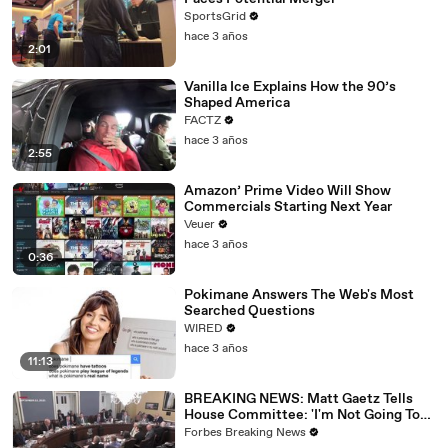
SportsGrid
hace 3 años
2:01
Vanilla Ice Explains How the 90’s
Shaped America
FACTZ
hace 3 años
2:55
Amazon’ Prime Video Will Show
Commercials Starting Next Year
Veuer
hace 3 años
0:36
Pokimane Answers The Web's Most
Searched Questions
WIRED
hace 3 años
11:13
BREAKING NEWS: Matt Gaetz Tells
House Committee: 'I'm Not Going To
Vote For A Continuing Resolution'
Forbes Breaking News