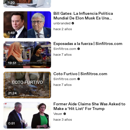
1:20
Bill Gates: La Influencia Política
Mundial De Elon Musk Es Una
«Locura»
unbranded
hace 2 años
1:49
Esposadas a la fuerza | Sinfiltros.com
Sinfiltros.com
hace 7 años
19:51
Coto Furtivo | Sinfiltros.com
Sinfiltros.com
hace 7 años
21:24
Former Aide Claims She Was Asked to
Make a ‘Hit List’ For Trump
Veuer
hace 3 años
0:51