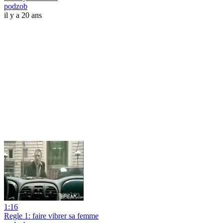
podzob
il y a 20 ans
1:16
Regle 1: faire vibrer sa femme