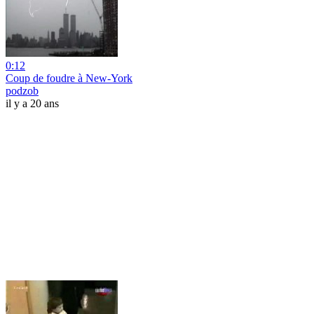
0:12
Coup de foudre à New-York
podzob
il y a 20 ans