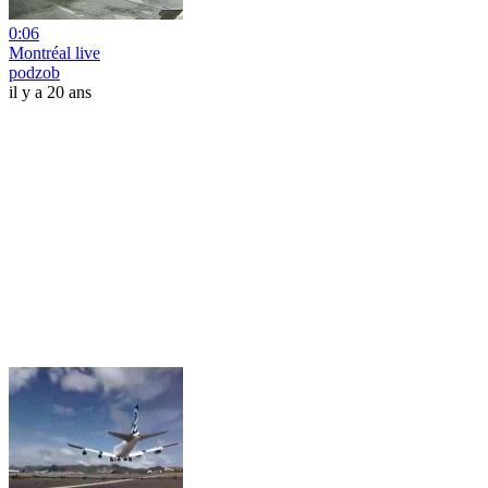
0:06
Montréal live
podzob
il y a 20 ans