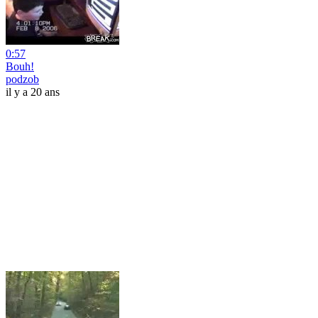
0:57
Bouh!
podzob
il y a 20 ans