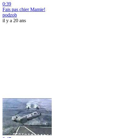
0:39
Fais pas chier Mamie!
podzob
il y a 20 ans