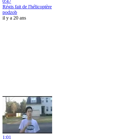
0:47
Régis fait de l'hélicoptère
podzob
il y a 20 ans
1:01