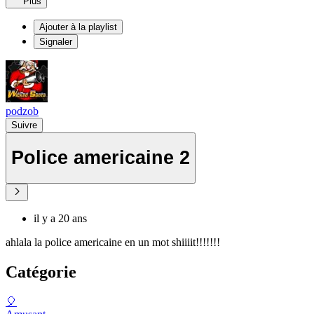
Plus
Ajouter à la playlist
Signaler
podzob
Suivre
Police americaine 2
il y a 20 ans
ahlala la police americaine en un mot shiiiit!!!!!!!
Catégorie
🎈