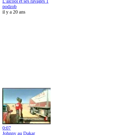
L'alcool et ses ravages 1
podzob
il y a 20 ans
0:07
Johnny au Dakar