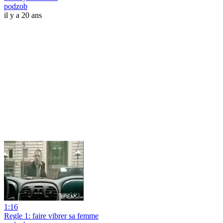
podzob
il y a 20 ans
1:16
Regle 1: faire vibrer sa femme