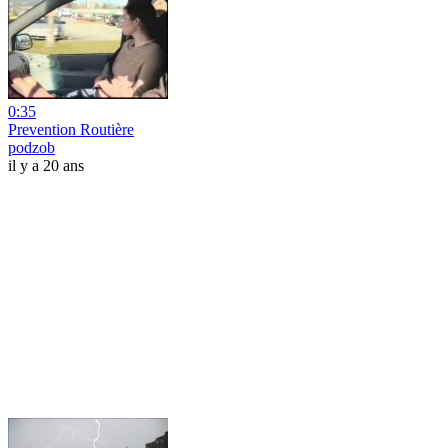
0:35
Prevention Routière
podzob
il y a 20 ans