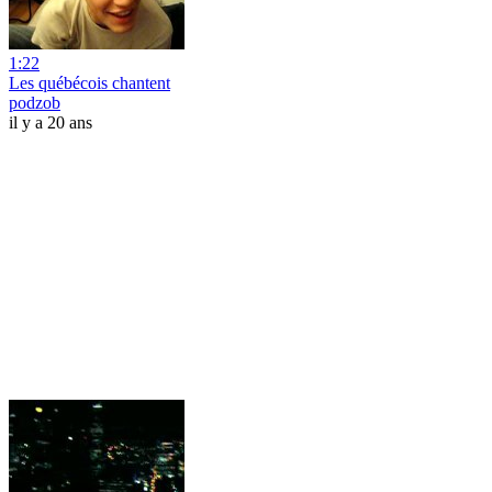
1:22
Les québécois chantent
podzob
il y a 20 ans