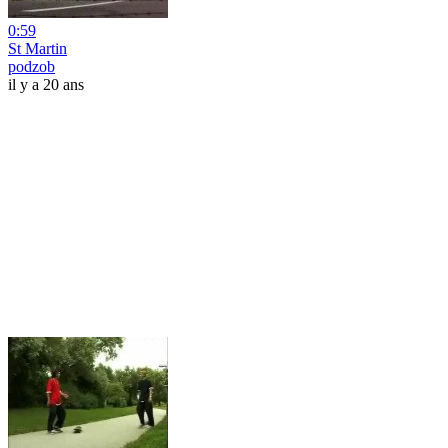
0:59
St Martin
podzob
il y a 20 ans