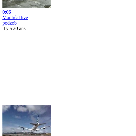
0:06
Montréal live
podzob
il y a 20 ans