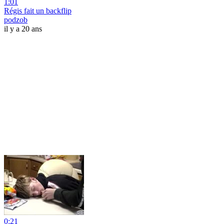
1:01
Régis fait un backflip
podzob
il y a 20 ans
0:21