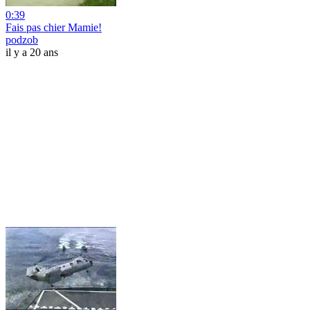
0:39
Fais pas chier Mamie!
podzob
il y a 20 ans