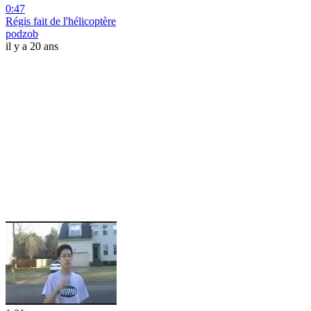
0:47
Régis fait de l'hélicoptère
podzob
il y a 20 ans