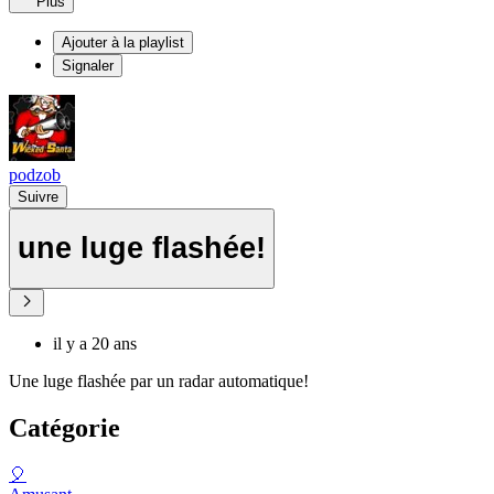
Plus
Ajouter à la playlist
Signaler
podzob
Suivre
une luge flashée!
il y a 20 ans
Une luge flashée par un radar automatique!
Catégorie
🎈