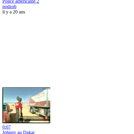
Police americaine 2
podzob
il y a 20 ans
0:07
Johnny au Dakar