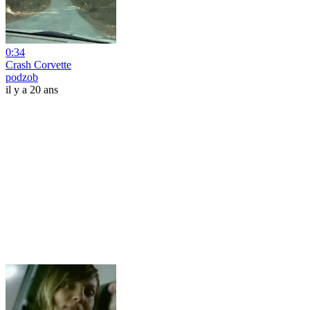
0:34
Crash Corvette
podzob
il y a 20 ans