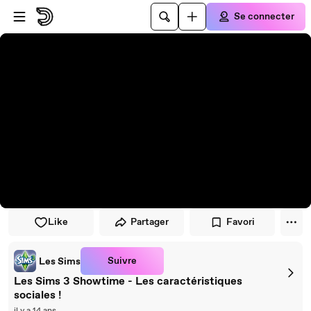
Passer au player
Passer au contenu principal
Se connecter
Like
Partager
Favori
Suivre
Les Sims
Les Sims 3 Showtime - Les caractéristiques
sociales !