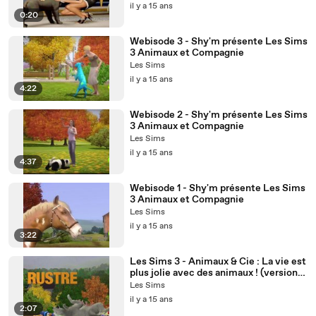
il y a 15 ans
0:20
Webisode 3 - Shy'm présente Les Sims
3 Animaux et Compagnie
Les Sims
il y a 15 ans
4:22
Webisode 2 - Shy'm présente Les Sims
3 Animaux et Compagnie
Les Sims
il y a 15 ans
4:37
Webisode 1 - Shy'm présente Les Sims
3 Animaux et Compagnie
Les Sims
il y a 15 ans
3:22
Les Sims 3 - Animaux & Cie : La vie est
plus jolie avec des animaux ! (version
PC)
Les Sims
il y a 15 ans
2:07