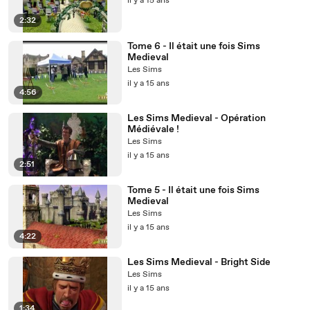
il y a 15 ans
2:32
Tome 6 - Il était une fois Sims
Medieval
Les Sims
il y a 15 ans
4:56
Les Sims Medieval - Opération
Médiévale !
Les Sims
il y a 15 ans
2:51
Tome 5 - Il était une fois Sims
Medieval
Les Sims
il y a 15 ans
4:22
Les Sims Medieval - Bright Side
Les Sims
il y a 15 ans
1:34