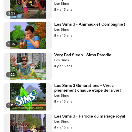
Les Sims
il y a 15 ans
2:39
Les Sims 3 - Animaux et Compagnie !
Les Sims
il y a 15 ans
1:36
Very Bad Sleep - Sims Parodie
Les Sims
il y a 15 ans
1:22
Les Sims 3 Générations - Vivez
pleinement chaque étape de la vie !
Les Sims
il y a 15 ans
1:11
Les Sims 3 - Parodie du mariage royal
Les Sims
il y a 15 ans