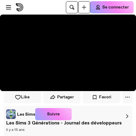
Passer au player
Passer au contenu principal
Se connecter
Like
Partager
Favori
Suivre
Les Sims
Les Sims 3 Générations - Journal des développeurs
il y a 15 ans