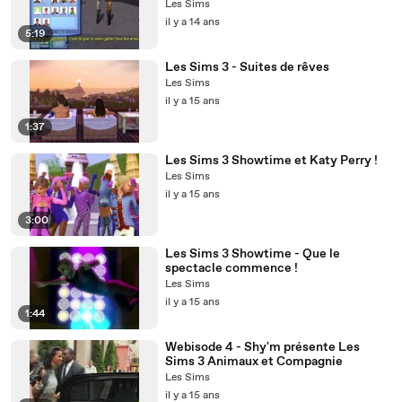
Les Sims
il y a 14 ans
5:19
Les Sims 3 - Suites de rêves
Les Sims
il y a 15 ans
1:37
Les Sims 3 Showtime et Katy Perry !
Les Sims
il y a 15 ans
3:00
Les Sims 3 Showtime - Que le
spectacle commence !
Les Sims
il y a 15 ans
1:44
Webisode 4 - Shy'm présente Les
Sims 3 Animaux et Compagnie
Les Sims
il y a 15 ans