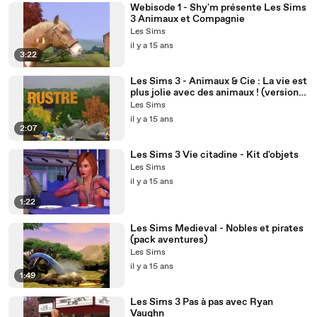
Webisode 1 - Shy'm présente Les Sims
3 Animaux et Compagnie
Les Sims
il y a 15 ans
3:22
Les Sims 3 - Animaux & Cie : La vie est
plus jolie avec des animaux ! (version
PC)
Les Sims
il y a 15 ans
2:07
Les Sims 3 Vie citadine - Kit d'objets
Les Sims
il y a 15 ans
1:22
Les Sims Medieval - Nobles et pirates
(pack aventures)
Les Sims
il y a 15 ans
1:49
Les Sims 3 Pas à pas avec Ryan
Vaughn