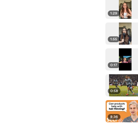
1:29
1:55
0:17
0:58
8:36