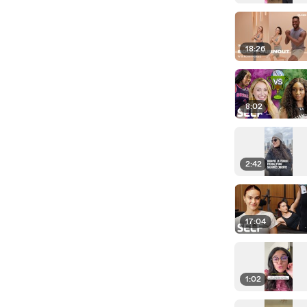
18:26
8:02
2:42
17:04
1:02