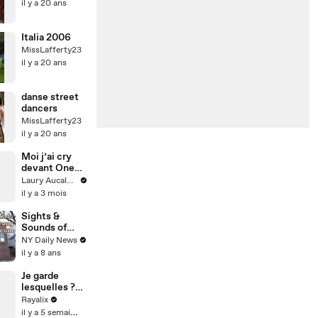
il y a 20 ans
Italia 2006
MissLafferty23
il y a 20 ans
danse street
dancers
MissLafferty23
il y a 20 ans
Moi j’ai cry
devant One
Piece et toi ?
Laury Aucalme
👀
il y a 3 mois
Sights &
Sounds of
Louis
NY Daily News
Armstrong
il y a 8 ans
House
Museum
Je garde
lesquelles ??
L’avant
Rayalix
dernière elle
il y a 5 semaines