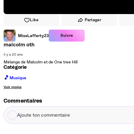
Like
Partager
Suivre
MissLafferty23
malcolm oth
il y a 20 ans
Mélange de Malcolm et de One tree Hill
Catégorie
🎵
Musique
Voir moins
Commentaires
Ajoute
ton
commentaire