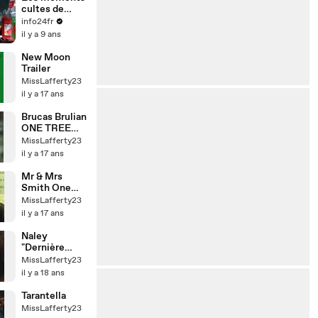
cultes de
Malcolm
info24fr
il y a 9 ans
New Moon
Trailer
MissLafferty23
il y a 17 ans
Brucas Brulian
ONE TREE
HILL
MissLafferty23
il y a 17 ans
Mr & Mrs
Smith One
Tree Hill
MissLafferty23
(brucas)
il y a 17 ans
Naley
"Dernière
Chance" Lea
MissLafferty23
il y a 18 ans
Tarantella
MissLafferty23