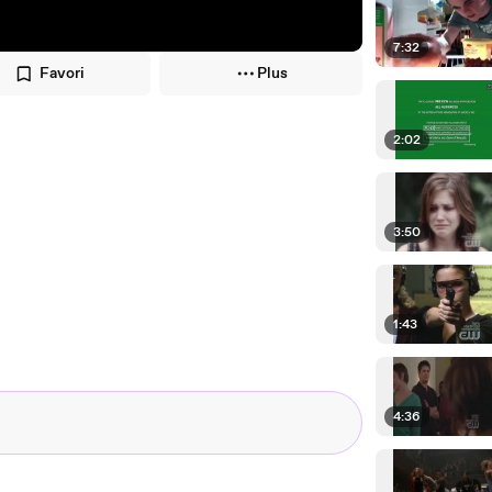
7:32
Favori
Plus
2:02
3:50
1:43
4:36