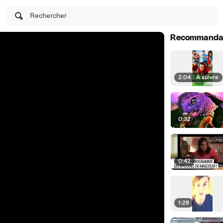
Rechercher
Recommanda
2:04
|
À suivre
0:32
0:42
1:28