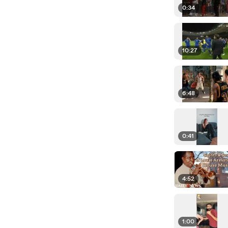
0:34
10:27
6:48
0:41
4:52
1:00