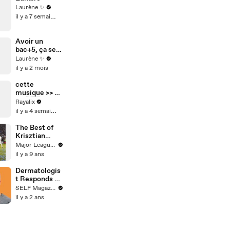
Laurène ✨
il y a 7 semaines
Avoir un
bac+5, ça sert
plus à rien ?
Laurène ✨
il y a 2 mois
cette
musique >> 🥹
💃🏻🇫🇷
Rayalix
il y a 4 semaines
The Best of
Krisztian
Nemeth in
Major League Soccer
MLS
il y a 9 ans
Dermatologis
t Responds To
Hair Care
SELF Magazine
Questions &
il y a 2 ans
Myths