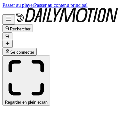
Passer au player
Passer au contenu principal
Rechercher
Se connecter
Regarder en plein écran