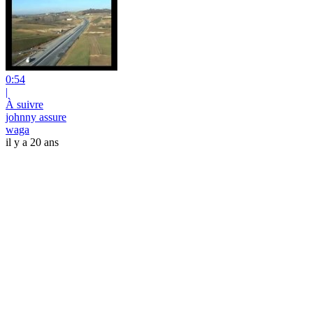
0:54
|
À suivre
johnny assure
waga
il y a 20 ans