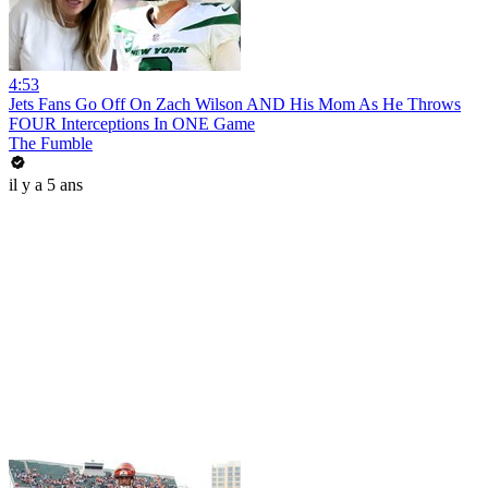
4:53
Jets Fans Go Off On Zach Wilson AND His Mom As He Throws
FOUR Interceptions In ONE Game
The Fumble
il y a 5 ans