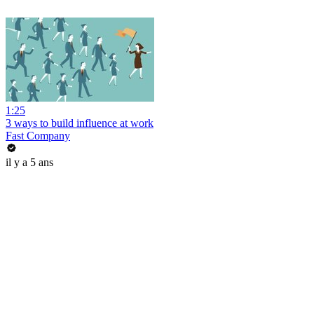
1:25
3 ways to build influence at work
Fast Company
il y a 5 ans