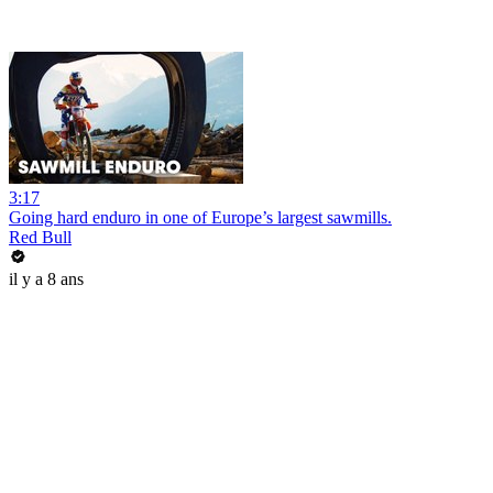
3:17
Going hard enduro in one of Europe’s largest sawmills.
Red Bull
il y a 8 ans