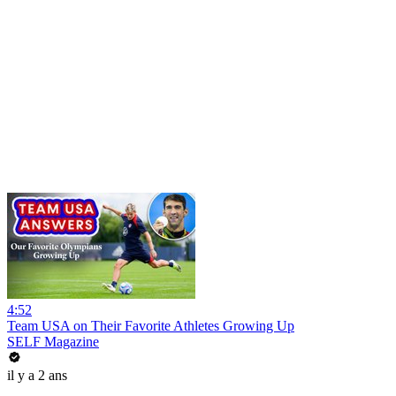
4:52
Team USA on Their Favorite Athletes Growing Up
SELF Magazine
il y a 2 ans