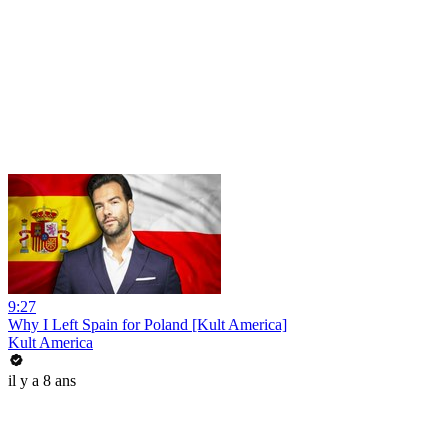
9:27
Why I Left Spain for Poland [Kult America]
Kult America
il y a 8 ans