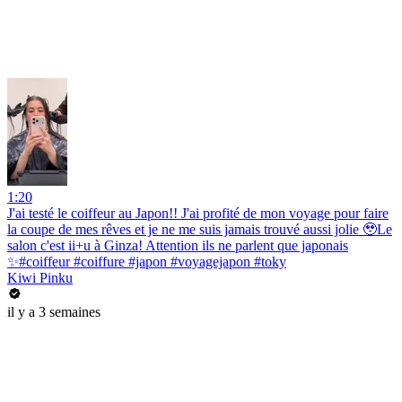
1:20
J'ai testé le coiffeur au Japon!! J'ai profité de mon voyage pour faire
la coupe de mes rêves et je ne me suis jamais trouvé aussi jolie 🥹Le
salon c'est ii+u à Ginza! Attention ils ne parlent que japonais
✨#coiffeur #coiffure #japon #voyagejapon #toky
Kiwi Pinku
il y a 3 semaines