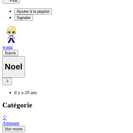
Plus
Ajouter à la playlist
Signaler
waga
Suivre
Noel
il y a 20 ans
Catégorie
🎈
Amusant
Voir moins