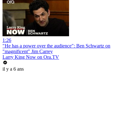
1:26
"He has a power over the audience": Ben Schwartz on
"magnificent" Jim Carrey
Larry King Now on Ora.TV
il y a 6 ans