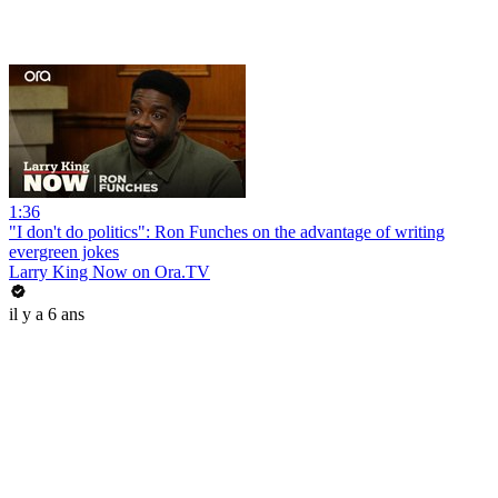
1:36
"I don't do politics": Ron Funches on the advantage of writing
evergreen jokes
Larry King Now on Ora.TV
il y a 6 ans