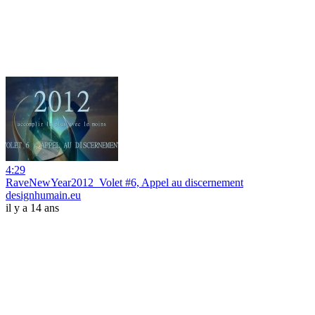
4:29
RaveNewYear2012_Volet #6, Appel au discernement
designhumain.eu
il y a 14 ans