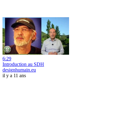
6:29
Introduction au SDH
designhumain.eu
il y a 11 ans