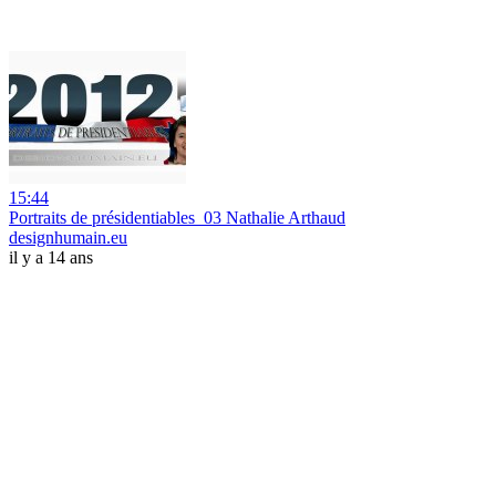
15:44
Portraits de présidentiables_03 Nathalie Arthaud
designhumain.eu
il y a 14 ans