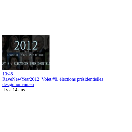
10:45
RaveNewYear2012_Volet #8, élections présidentielles
designhumain.eu
il y a 14 ans