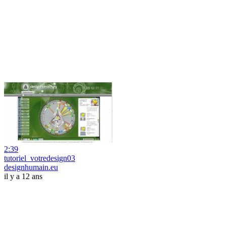
2:39
tutoriel_votredesign03
designhumain.eu
il y a 12 ans