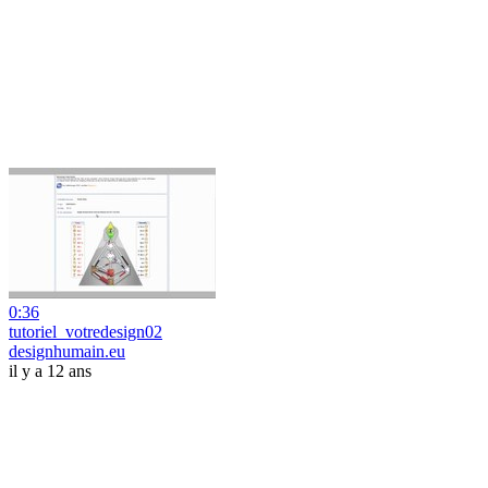
0:36
tutoriel_votredesign02
designhumain.eu
il y a 12 ans