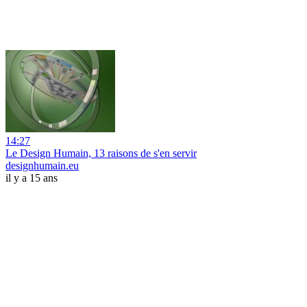
14:27
Le Design Humain, 13 raisons de s'en servir
designhumain.eu
il y a 15 ans