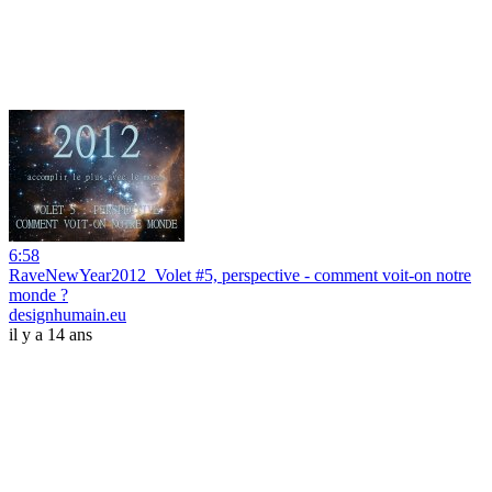
6:58
RaveNewYear2012_Volet #5, perspective - comment voit-on notre
monde ?
designhumain.eu
il y a 14 ans