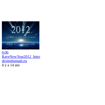
6:06
RaveNewYear2012_Intro
designhumain.eu
il y a 14 ans