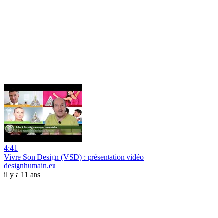
4:41
Vivre Son Design (VSD) : présentation vidéo
designhumain.eu
il y a 11 ans