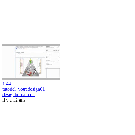
1:44
tutoriel_votredesign01
designhumain.eu
il y a 12 ans