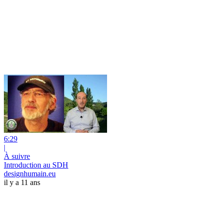
6:29
|
À suivre
Introduction au SDH
designhumain.eu
il y a 11 ans