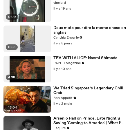
vinslard
il y a 19 ans
0:09
Deux mots pour dire la meme chose en
anglais
Cynthia Enparle
il y a 5 jours
0:53
TEA WITH ALICE: Naomi Shimada
PAPER Magazine
il y a 10 ans
4:38
We Tried Singapore’s Legendary Chili
Crab
Bon Appétit
il y a 2 mois
15:04
Arsenio Hall on Prince, Late Night &
Saving 'Coming to America' | What I’ve
Learned | Esquire
Esquire