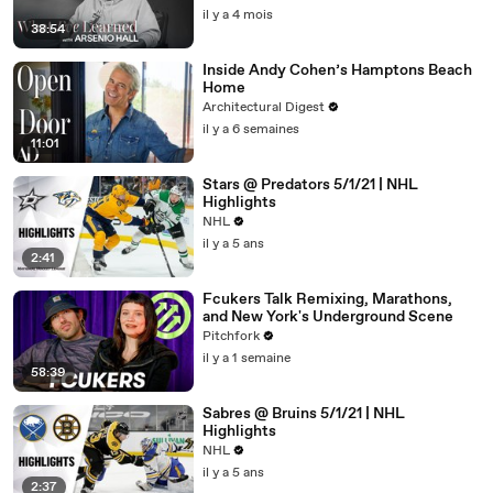
il y a 4 mois
38:54
Inside Andy Cohen’s Hamptons Beach
Home
Architectural Digest
il y a 6 semaines
11:01
Stars @ Predators 5/1/21 | NHL
Highlights
NHL
il y a 5 ans
2:41
Fcukers Talk Remixing, Marathons,
and New York's Underground Scene
Pitchfork
il y a 1 semaine
58:39
Sabres @ Bruins 5/1/21 | NHL
Highlights
NHL
il y a 5 ans
2:37