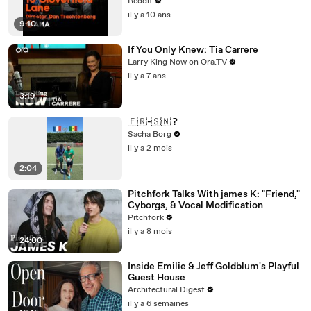
Reddit
il y a 10 ans
9:10
If You Only Knew: Tia Carrere
Larry King Now on Ora.TV
il y a 7 ans
3:19
🇫🇷-🇸🇳 ?
Sacha Borg
il y a 2 mois
2:04
Pitchfork Talks With james K: "Friend,"
Cyborgs, & Vocal Modification
Pitchfork
il y a 8 mois
24:00
Inside Emilie & Jeff Goldblum's Playful
Guest House
Architectural Digest
il y a 6 semaines