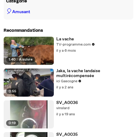
Catégorie
🎈
Amusant
Recommandations
La vache
TV-programme.com
il y a 6 mois
1:40
|
À suivre
Jaka, la vache landaise
multirécompensée
ici Gascogne
il y a 2 ans
0:55
SV_A0036
vinslard
il y a 19 ans
0:19
SV_A0035