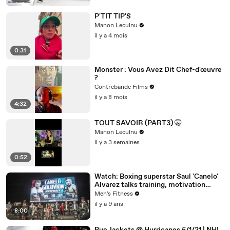
P'TIT TIP'S
Manon Leculnu
il y a 4 mois
0:31
Monster : Vous Avez Dit Chef-d'œuvre
?
Contrebande Films
il y a 8 mois
4:32
TOUT SAVOIR (PART3) 🤫
Manon Leculnu
il y a 3 semaines
0:52
Watch: Boxing superstar Saul 'Canelo'
Alvarez talks training, motivation
against Gennady Golovkin
Men's Fitness
il y a 9 ans
8:00