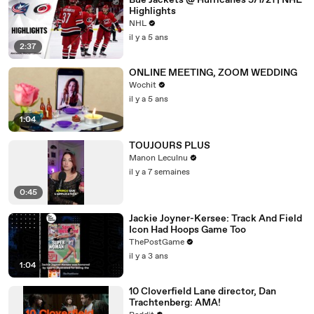
Bue Jackets @ Hurricanes 5/1/21 | NHL
Highlights
NHL
il y a 5 ans
2:37
ONLINE MEETING, ZOOM WEDDING
Wochit
il y a 5 ans
1:04
TOUJOURS PLUS
Manon Leculnu
il y a 7 semaines
0:45
Jackie Joyner-Kersee: Track And Field
Icon Had Hoops Game Too
ThePostGame
il y a 3 ans
1:04
10 Cloverfield Lane director, Dan
Trachtenberg: AMA!