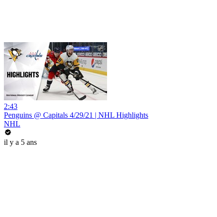
2:43
Penguins @ Capitals 4/29/21 | NHL Highlights
NHL
il y a 5 ans