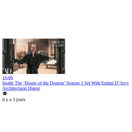
16:06
Inside The ‘House of the Dragon’ Season 3 Set With Emma D’Arcy
Architectural Digest
il y a 3 jours