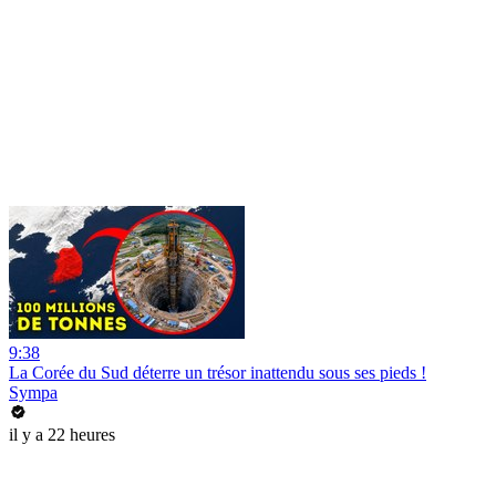
9:38
La Corée du Sud déterre un trésor inattendu sous ses pieds !
Sympa
il y a 22 heures