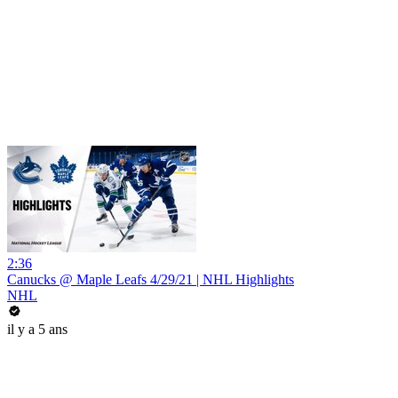
2:36
Canucks @ Maple Leafs 4/29/21 | NHL Highlights
NHL
il y a 5 ans