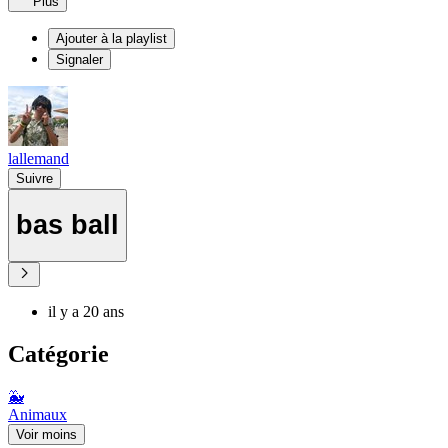
Plus
Ajouter à la playlist
Signaler
lallemand
Suivre
bas ball
il y a 20 ans
Catégorie
🐳
Animaux
Voir moins