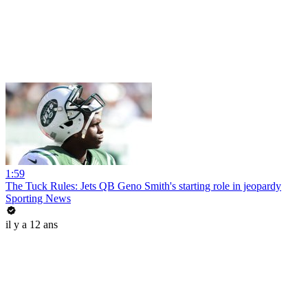
1:59
The Tuck Rules: Jets QB Geno Smith's starting role in jeopardy
Sporting News
il y a 12 ans