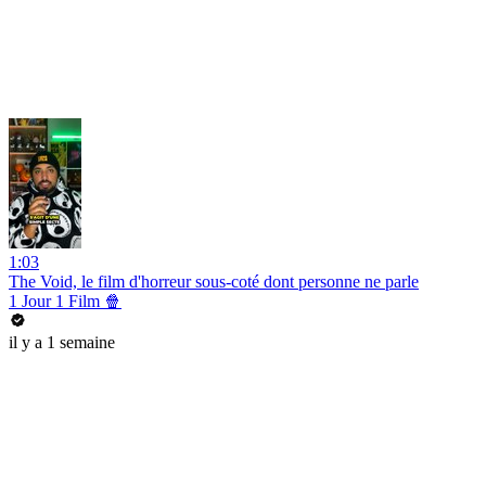
1:03
The Void, le film d'horreur sous-coté dont personne ne parle
1 Jour 1 Film 🍿
il y a 1 semaine