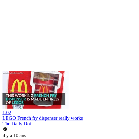
1:02
LEGO French fry dispenser really works
The Daily Dot
il y a 10 ans