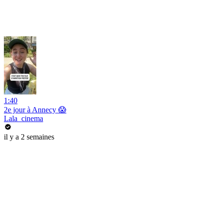
1:40
2e jour à Annecy 😱
Lala_cinema
il y a 2 semaines