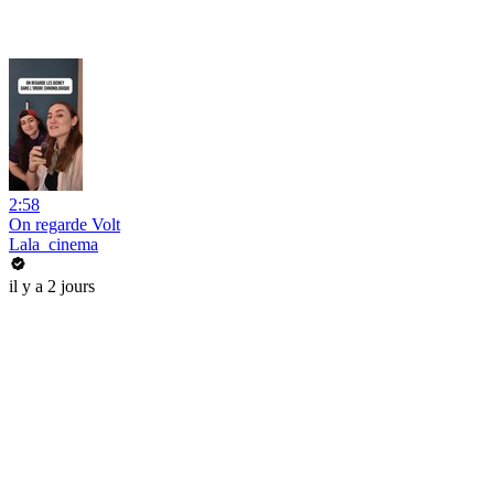
2:58
On regarde Volt
Lala_cinema
il y a 2 jours