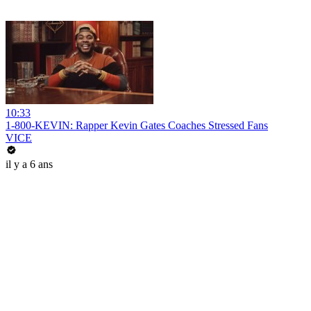
10:33
1-800-KEVIN: Rapper Kevin Gates Coaches Stressed Fans
VICE
il y a 6 ans