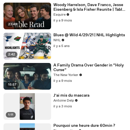
Woody Harrelson, Dave Franco, Jesse
Eisenberg & Isla Fisher Reunite | Table
Read | Esquire
Esquire
il y a 9 mois
23:49
Blues @ Wild 4/29/21 | NHL Highlights
NHL
il y a 5 ans
2:42
A Family Drama Over Gender in “Holy
Curse”
The New Yorker
il y a 9 mois
15:57
J’ai mis du mascara
Antoine Delp
il y a 3 mois
1:11
Pourquoi une heure dure 60min ?