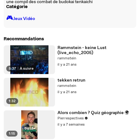
une compil des combat de budokai tenkaichi
Catégorie
🎮️
Jeux Vidéo
Recommandations
Rammstein - keine Lust
(live_echo_2005)
rammstein
il y a 21 ans
5:37
|
À suivre
tekken retrun
rammstein
il y a 21 ans
1:32
Alors combien ? Quiz géographie 🌍
Pierrespectives
il y a 7 semaines
1:15