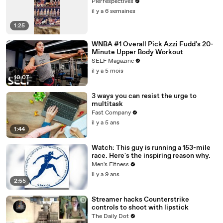
Pierrespectives
il y a 6 semaines
1:25
WNBA #1 Overall Pick Azzi Fudd's 20-
Minute Upper Body Workout
SELF Magazine
il y a 5 mois
10:07
3 ways you can resist the urge to
multitask
Fast Company
il y a 5 ans
1:44
Watch: This guy is running a 153-mile
race. Here's the inspiring reason why.
Men's Fitness
il y a 9 ans
2:55
Streamer hacks Counterstrike
controls to shoot with lipstick
The Daily Dot