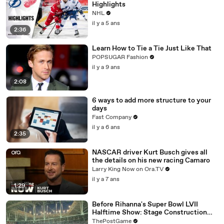
Highlights
NHL
il y a 5 ans
2:36
Learn How to Tie a Tie Just Like That
POPSUGAR Fashion
il y a 9 ans
2:08
6 ways to add more structure to your
days
Fast Company
il y a 6 ans
2:35
NASCAR driver Kurt Busch gives all
the details on his new racing Camaro
Larry King Now on Ora.TV
il y a 7 ans
1:29
Before Rihanna's Super Bowl LVII
Halftime Show: Stage Construction
Timelapse
ThePostGame