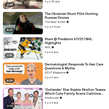
il y a 10 ans
0:48
The Ukrainian Stunt Pilot Hunting
Russian Drones
The New Yorker
il y a 3 mois
6:01
Stars @ Predators 5/1/21 | NHL
Highlights
NHL
il y a 5 ans
2:41
Dermatologist Responds To Hair Care
Questions & Myths
SELF Magazine
il y a 2 ans
8:36
'Outlander' Star Sophie Skelton Teases
Which Cute Family Scene Caitríona
Balfe Directed & Gives the Ultimate
SheKnows
Sam Heughan Impersonation
il y a 3 ans
3:32