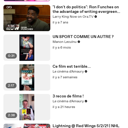
"I don't do politics": Ron Funches on
the advantage of writing evergreen
jokes
Larry King Now on Ora.TV
il y a 7 ans
1:36
UN SPORT COMME UN AUTRE ?
Manon Leculnu
il y a 6 mois
0:31
Ce film est terrible...
Le cinéma d'Amaury
il y a 7 semaines
2:17
3 recos de films !
Le cinéma d'Amaury
il y a 21 heures
2:38
Lightning @ Red Wings 5/2/21 | NHL