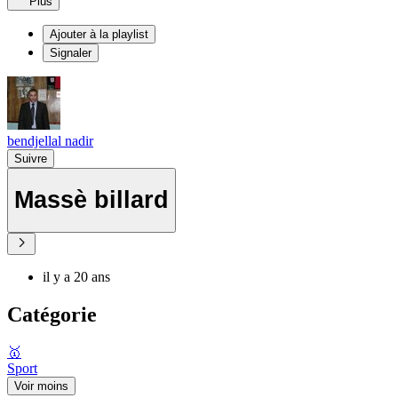
Plus
Ajouter à la playlist
Signaler
bendjellal nadir
Suivre
Massè billard
il y a 20 ans
Catégorie
🥇
Sport
Voir moins