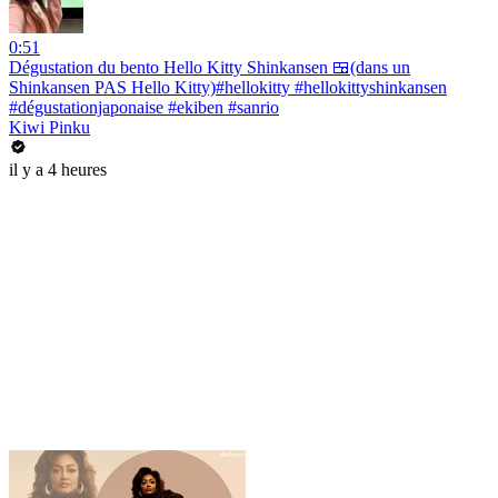
0:51
Dégustation du bento Hello Kitty Shinkansen 🍱(dans un
Shinkansen PAS Hello Kitty)#hellokitty #hellokittyshinkansen
#dégustationjaponaise #ekiben #sanrio
Kiwi Pinku
il y a 4 heures