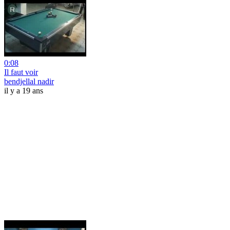
0:08
Il faut voir
bendjellal nadir
il y a 19 ans