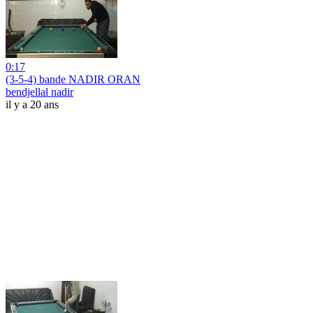
0:17
(3-5-4) bande NADIR ORAN
bendjellal nadir
il y a 20 ans