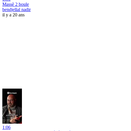
Massè 2 boule
bendjellal nadir
il y a 20 ans
1:06