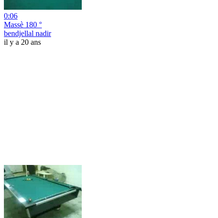
0:06
Massè 180 °
bendjellal nadir
il y a 20 ans