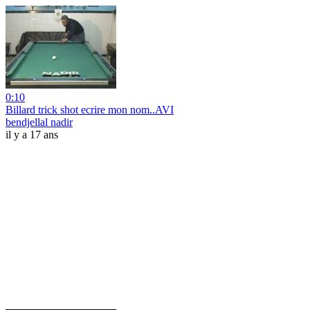
0:10
Billard trick shot ecrire mon nom..AVI
bendjellal nadir
il y a 17 ans