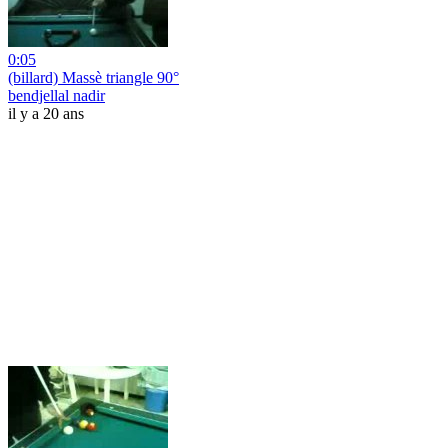
0:05
(billard) Massè triangle 90°
bendjellal nadir
il y a 20 ans