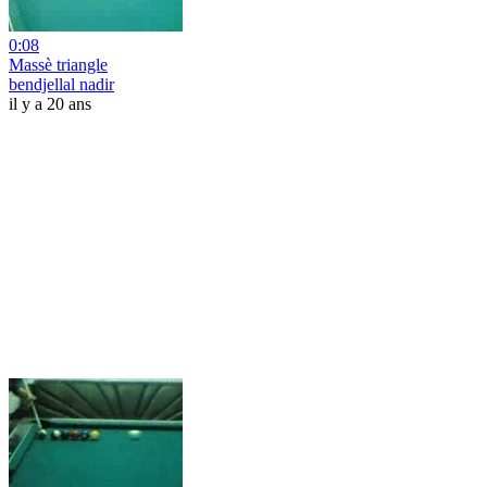
0:08
Massè triangle
bendjellal nadir
il y a 20 ans