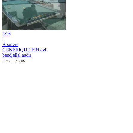
3:16
|
À suivre
GENERIQUE FIN.avi
bendjellal nadir
il y a 17 ans