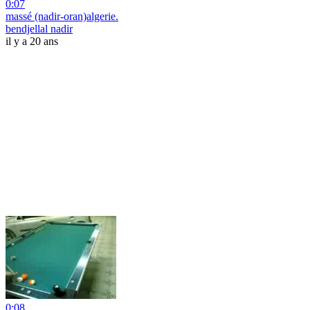
0:07
massé (nadir-oran)algerie.
bendjellal nadir
il y a 20 ans
0:08