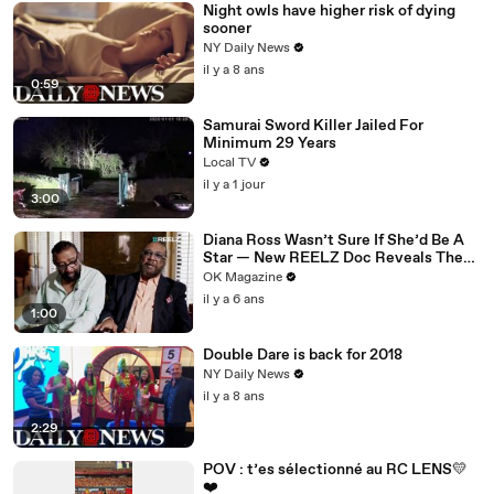
Night owls have higher risk of dying
sooner
NY Daily News
il y a 8 ans
0:59
Samurai Sword Killer Jailed For
Minimum 29 Years
Local TV
il y a 1 jour
3:00
Diana Ross Wasn’t Sure If She’d Be A
Star — New REELZ Doc Reveals The
Reason Why
OK Magazine
il y a 6 ans
1:00
Double Dare is back for 2018
NY Daily News
il y a 8 ans
2:29
POV : t’es sélectionné au RC LENS💛
❤️