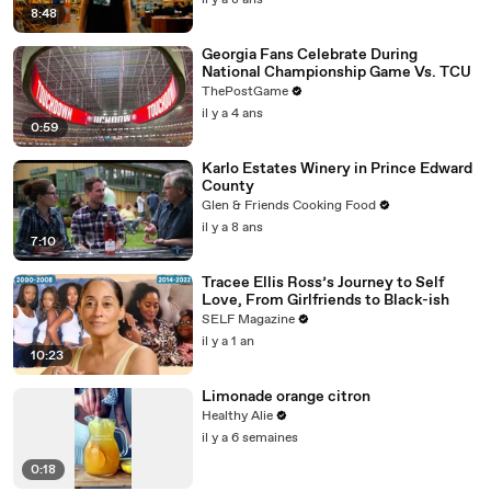
il y a 8 ans
8:48
Georgia Fans Celebrate During
National Championship Game Vs. TCU
ThePostGame
il y a 4 ans
0:59
Karlo Estates Winery in Prince Edward
County
Glen & Friends Cooking Food
il y a 8 ans
7:10
Tracee Ellis Ross’s Journey to Self
Love, From Girlfriends to Black-ish
SELF Magazine
il y a 1 an
10:23
Limonade orange citron
Healthy Alie
il y a 6 semaines
0:18