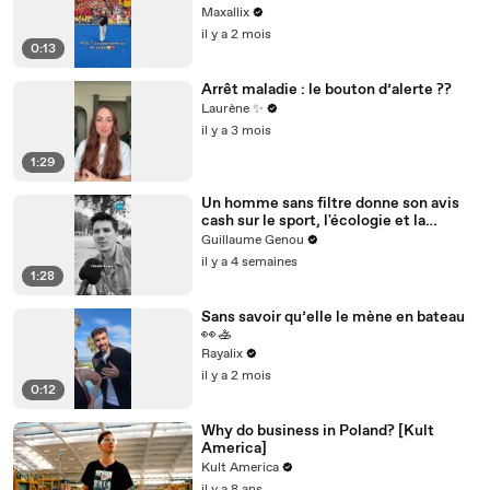
Maxallix
il y a 2 mois
0:13
Arrêt maladie : le bouton d’alerte ??
Laurène ✨
il y a 3 mois
1:29
Un homme sans filtre donne son avis
cash sur le sport, l'écologie et la
génération future !
Guillaume Genou
il y a 4 semaines
1:28
Sans savoir qu’elle le mène en bateau
👀🚣
Rayalix
il y a 2 mois
0:12
Why do business in Poland? [Kult
America]
Kult America