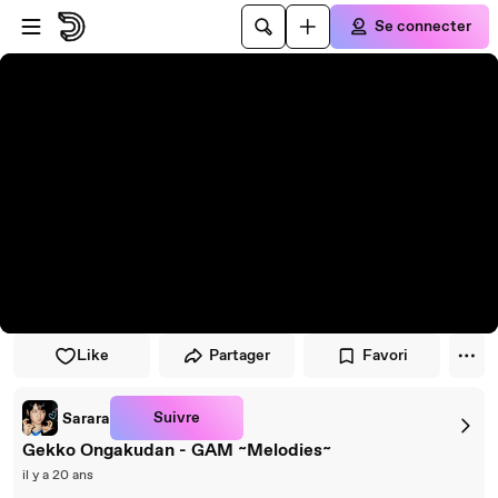
Passer au player
Passer au contenu principal
Se connecter
Like
Partager
Favori
Suivre
Sarara
Gekko Ongakudan - GAM ~Melodies~
il y a 20 ans