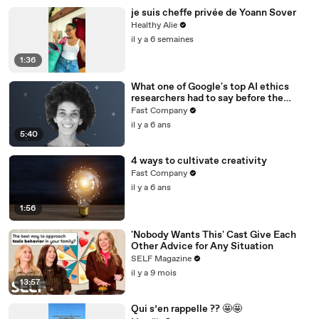
je suis cheffe privée de Yoann Sover
Healthy Alie
il y a 6 semaines
1:36
What one of Google's top AI ethics
researchers had to say before the
company pushed her out
Fast Company
il y a 6 ans
5:40
4 ways to cultivate creativity
Fast Company
il y a 6 ans
1:56
'Nobody Wants This' Cast Give Each
Other Advice for Any Situation
SELF Magazine
il y a 9 mois
13:57
Qui s’en rappelle ?? 🤩🤩