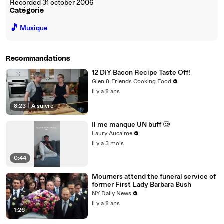
Recorded 31 october 2006
Catégorie
🎵
Musique
Recommandations
12 DIY Bacon Recipe Taste Off!
Glen & Friends Cooking Food
il y a 8 ans
8:23
|
À suivre
Il me manque UN buff 🥲
Laury Aucalme
il y a 3 mois
0:44
Mourners attend the funeral service of
former First Lady Barbara Bush
NY Daily News
il y a 8 ans
1:26