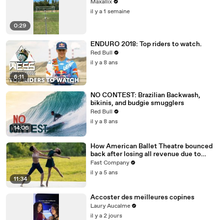
Maxallix
il y a 1 semaine
0:29
ENDURO 2018: Top riders to watch.
Red Bull
il y a 8 ans
6:11
NO CONTEST: Brazilian Backwash,
bikinis, and budgie smugglers
Red Bull
il y a 8 ans
14:06
How American Ballet Theatre bounced
back after losing all revenue due to
COVID
Fast Company
il y a 5 ans
11:34
Accoster des meilleures copines
Laury Aucalme
il y a 2 jours