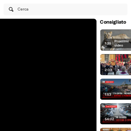
Cerca
Consigliato
Prossimi
1:35
|
video
2:03
1:53
54:02