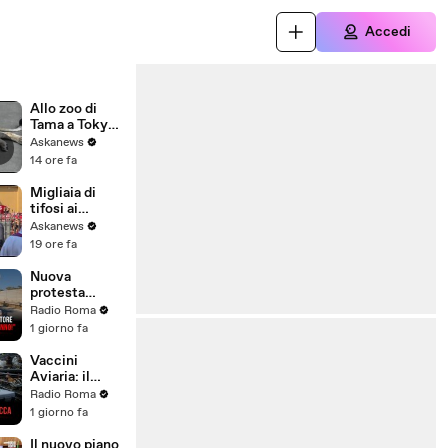
Accedi
Allo zoo di
Tama a Tokyo
morte tre
Askanews
leonesse,
14 ore fa
forse per
colpo di
Migliaia di
calore
tifosi ai
funerali di
Askanews
Baresi: "Ciao
19 ore fa
Capitano"
Nuova
protesta
contro
Radio Roma
l'inceneritore
1 giorno fa
di Santa
Palomba: "Né
Vaccini
poteri né
Aviaria: il
sentenze ci
mondo
Radio Roma
fermeranno!"
antisistema si
1 giorno fa
spacca
Il nuovo piano