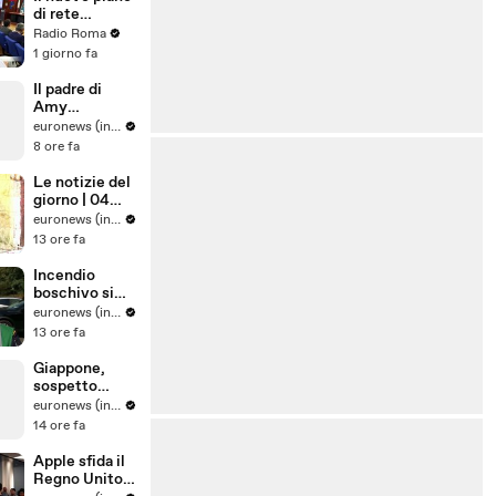
di rete
regionale per
Radio Roma
l’Endometrios
1 giorno fa
i
Il padre di
Amy
Winehouse è
euronews (in Italiano)
stato
8 ore fa
condannato a
pagare quasi
Le notizie del
un milione di
giorno | 04
sterline alle
agosto 2026 -
euronews (in Italiano)
amiche
Serale
13 ore fa
Incendio
boschivo si
estende in
euronews (in Italiano)
una riserva
13 ore fa
naturale nel
sud dei Paesi
Giappone,
Bassi
sospetto
colpo di
euronews (in Italiano)
calore uccide
14 ore fa
tre leoni nello
zoo Tama di
Apple sfida il
Tokyo
Regno Unito