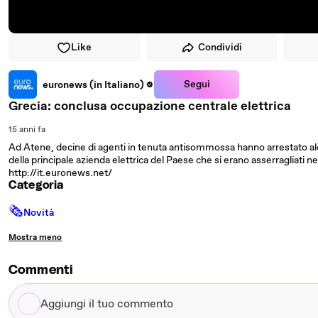
Like
Condividi
Segui
euronews (in Italiano)
Grecia: conclusa occupazione centrale elettrica
15 anni fa
Ad Atene, decine di agenti in tenuta antisommossa hanno arrestato al
della principale azienda elettrica del Paese che si erano asserragliati nei
http://it.euronews.net/
Categoria
🗞
Novità
Mostra meno
Commenti
Aggiungi