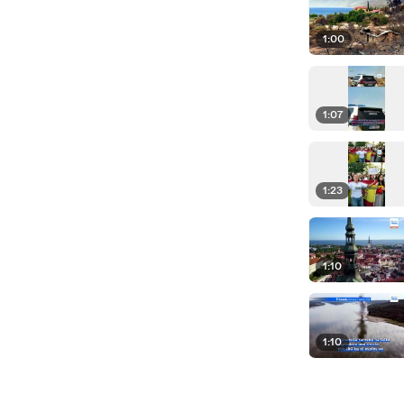
1:00
1:07
1:23
1:10
1:10