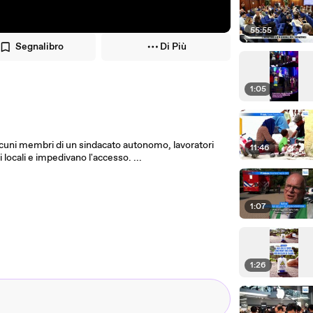
55:55
Segnalibro
Di Più
1:05
cuni membri di un sindacato autonomo, lavoratori
11:46
 locali e impedivano l'accesso. ...
1:07
1:26