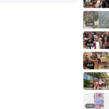
1:36
1:30
4:50
0:32
1:30
1:02