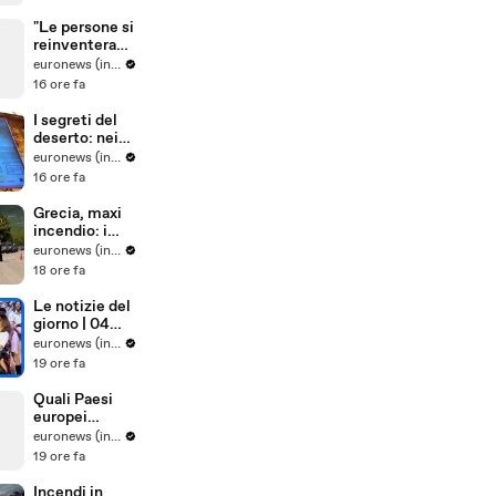
solari di Shell
in Europa
"Le persone si
reinventerann
o": il sarto
euronews (in Italiano)
portoghese
16 ore fa
mantiene viva
tradizione
I segreti del
degli abiti su
deserto: nei
misura
paesaggi
euronews (in Italiano)
antichi e nelle
16 ore fa
tradizioni vive
dell'Uzbekista
Grecia, maxi
n
incendio: i
vigili del
euronews (in Italiano)
fuoco
18 ore fa
combattono
le fiamme
Le notizie del
spinte dal
giorno | 04
vento
agosto 2026 -
euronews (in Italiano)
Pomeridiane
19 ore fa
Quali Paesi
europei
sostengono
euronews (in Italiano)
maggiorment
19 ore fa
e l'adesione
dell'Ucraina
Incendi in