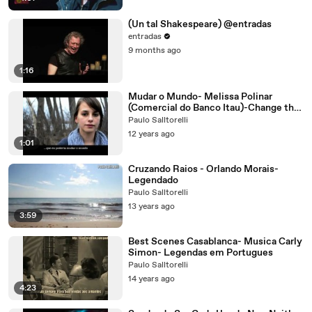
(Un tal Shakespeare) @entradas
entradas
9 months ago
1:16
Mudar o Mundo- Melissa Polinar
(Comercial do Banco Itau)-Change the
World
Paulo Salltorelli
12 years ago
1:01
Cruzando Raios - Orlando Morais-
Legendado
Paulo Salltorelli
13 years ago
3:59
Best Scenes Casablanca- Musica Carly
Simon- Legendas em Portugues
Paulo Salltorelli
14 years ago
4:23