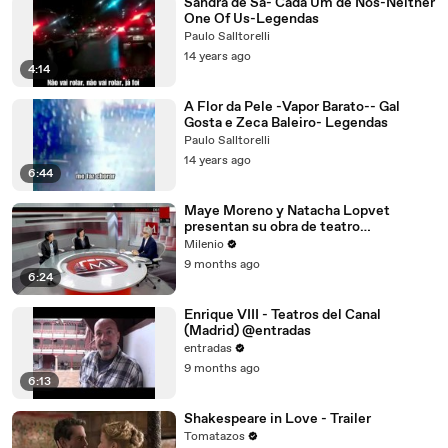
Sandra de Sa- Cada Um de Nos-Neither
One Of Us-Legendas
Paulo Salltorelli
14 years ago
4:14
A Flor da Pele -Vapor Barato-- Gal
Gosta e Zeca Baleiro- Legendas
Paulo Salltorelli
14 years ago
6:44
Maye Moreno y Natacha Lopvet
presentan su obra de teatro
"Fueradentro" en el Foro Shakespeare
Milenio
9 months ago
6:24
Enrique VIII - Teatros del Canal
(Madrid) @entradas
entradas
9 months ago
6:13
Shakespeare in Love - Trailer
Tomatazos