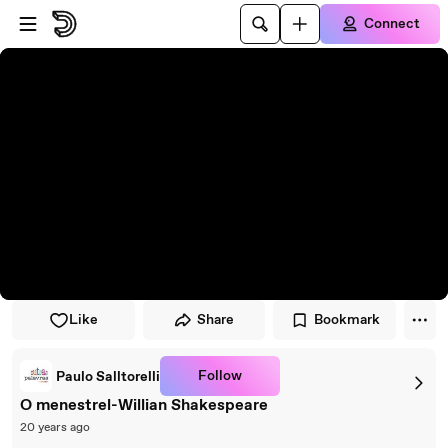
Skip to player
Skip to main content
Connect
Like
Share
Bookmark
Follow
Paulo Salltorelli
O menestrel-Willian Shakespeare
20 years ago