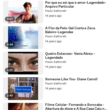
Por que eu sei que e amor-Legendado-
Arquivo Particular
Paulo Salltorelli
14 years ago
4:07
A Flor da Pele-Gal Costa e Zeca
Baleiro-Legendas
Paulo Salltorelli
14 years ago
6:44
Quatro Estacoes- Vania Abreu -
Legendado
Paulo Salltorelli
14 years ago
3:27
Someone Like You- Diane Carroll
Paulo Salltorelli
14 years ago
2:49
Filme Celular- Fernando e Sorocaba -
Abertura do show e A Sua Casa Caiu no