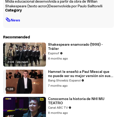
Mídia educacional desenvolvida a partir da obra de Willian
Shakespeare (texto acron)Desenvolvida por Paulo Salltorelli
Category
🗞
News
Recommended
Shakespeare enamorado (1998) -
Tráiler
Espinof
6 months ago
2:04
|
Up next
Hamnet le enseñó a Paul Mescal que
no puede ser su mejor versión sin sus
seres queridos
Bang Showbiz Espanol
7 months ago
1:26
Conocemos la historia de NHI MU
TEATRO
Canal ABC TV
8 months ago
4:07