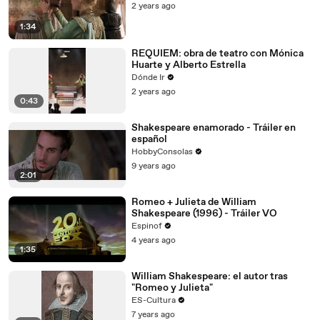
2 years ago
1:34
REQUIEM: obra de teatro con Mónica
Huarte y Alberto Estrella
Dónde Ir
2 years ago
0:43
Shakespeare enamorado - Tráiler en
español
HobbyConsolas
9 years ago
2:01
Romeo + Julieta de William
Shakespeare (1996) - Tráiler VO
Espinof
4 years ago
1:35
William Shakespeare: el autor tras
"Romeo y Julieta"
ES-Cultura
7 years ago