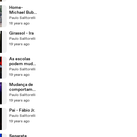
Home-
Michael Bublé
- Traducao
Paulo Salltorelli
18 years ago
Girassol - Ira
Paulo Salltorelli
19 years ago
As escolas
podem mudar
?
Paulo Salltorelli
19 years ago
Mudança de
comportamen
to - Kid
Paulo Salltorelli
Abelha
19 years ago
Pai - Fábio Jr.
Paulo Salltorelli
19 years ago
Separate