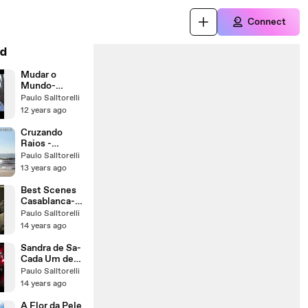
Connect
d
Mudar o
Mundo-
Melissa
Paulo Salltorelli
Polinar
12 years ago
(Comercial do
Banco Itau)-
Cruzando
Change the
Raios -
World
Orlando
Paulo Salltorelli
Morais-
13 years ago
Legendado
Best Scenes
Casablanca-
Musica Carly
Paulo Salltorelli
Simon-
14 years ago
Legendas em
Portugues
Sandra de Sa-
Cada Um de
Nos-Neither
Paulo Salltorelli
One Of Us-
14 years ago
Legendas
A Flor da Pele