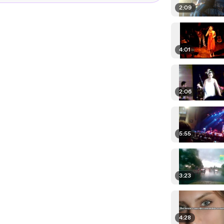
2:09
4:01
2:06
5:55
3:23
4:28