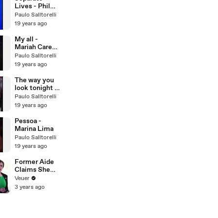
Lives - Phil
Collins
Paulo Salltorelli
19 years ago
My all -
Mariah Carey
- Legendas
Paulo Salltorelli
em Ingles
19 years ago
The way you
look tonight -
Traducao-
Paulo Salltorelli
Rod Stewart
19 years ago
Pessoa -
Marina Lima
Paulo Salltorelli
19 years ago
Former Aide
Claims She
Was Asked to
Veuer
Make a ‘Hit
3 years ago
List’ For
Trump