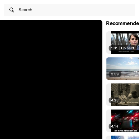
Search
Recommende
1:01
|
Up next
3:59
4:23
4:14