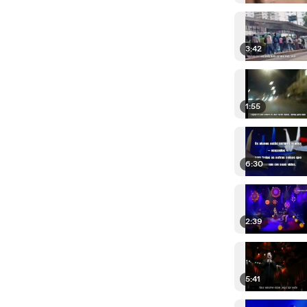
3:42
1:55
6:30
2:39
5:41