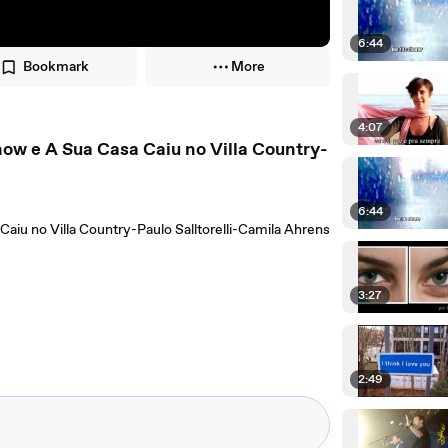
6:44
Bookmark
More
4:07
how e A Sua Casa Caiu no Villa Country-
6:44
aiu no Villa Country-Paulo Salltorelli-Camila Ahrens
3:27
2:49