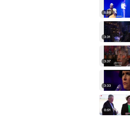
5:56
3:31
3:37
3:33
0:51