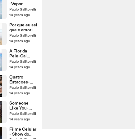
-Vapor
Barato-- Gal
Paulo Salltorelli
Gosta e Zeca
14 years ago
Baleiro-
Legendas
Por que eu sei
que e amor-
Legendado-
Paulo Salltorelli
Arquivo
14 years ago
Particular
A Flor da
Pele-Gal
Costa e Zeca
Paulo Salltorelli
Baleiro-
14 years ago
Legendas
Quatro
Estacoes-
Vania Abreu -
Paulo Salltorelli
Legendado
14 years ago
Someone
Like You-
Diane Carroll
Paulo Salltorelli
14 years ago
Filme Celular
- Show do