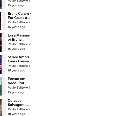
João Bosco &
Paulo Salltorelli
Vinícius no
15 years ago
Villa Country
SP - Tocando
Bruna Caram -
em Frente - 15
Por Causa de
10 2009-
você-Tom
Paulo Salltorelli
Paulo
Jazz- maio de
15 years ago
Salltorelli-
2009
Camila
Essa Menina-
Ahrens e
or Bruna
Renata Capra
Caram-
Paulo Salltorelli
Gravado por
15 years ago
Camila
Ahrens e
Strani Amori-
Paulo
Laura Pausini
Salltorelli
(Filme -
Paulo Salltorelli
Credicard
15 years ago
Hall- Paulo
Salltorelli-
Pensar em
Camila
Voce- Por
Ahrens-em
Paulo
Paulo Salltorelli
SP - 06 10 09)
Salltorelli-
15 years ago
São Paulo-
Abril de 2011
Coracao
Selvagem-
Belchior -
Paulo Salltorelli
Legendado
18 years ago