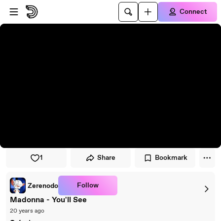
Skip to player
Skip to main content
Connect
1
Share
Bookmark
Follow
Zerenodo
Madonna - You'll See
20 years ago