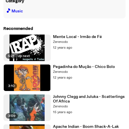
Category
🎵
Music
Recommended
Mente Local - Irmão de Fé
Zerenodo
12 years ago
5:21
|
Up next
Pegadinha do Mução - Chico Bolo
Zerenodo
12 years ago
3:10
Johnny Clegg and Juluka - Scatterlings
Of Africa
Zerenodo
15 years ago
3:09
Apache Indian - Boom Shack-A-Lak