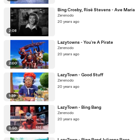
Bing Crosby, Risë Stevens - Ave Maria
Zerenodo
20 years ago
2:08
Lazytowns - You're A Pirate
Zerenodo
20 years ago
2:00
LazyTown - Good Stuff
Zerenodo
20 years ago
1:39
LazyTown - Bing Bang
Zerenodo
20 years ago
0:50