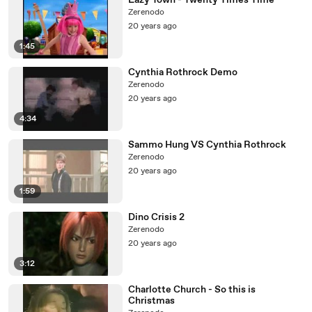
Lazy Town - Twenty Times Time
Zerenodo
20 years ago
1:45
Cynthia Rothrock Demo
Zerenodo
20 years ago
4:34
Sammo Hung VS Cynthia Rothrock
Zerenodo
20 years ago
1:59
Dino Crisis 2
Zerenodo
20 years ago
3:12
Charlotte Church - So this is
Christmas