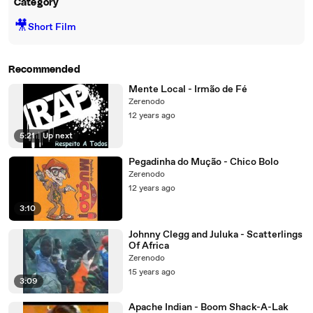
Category
🎥
Short Film
Recommended
Mente Local - Irmão de Fé
Zerenodo
12 years ago
5:21
|
Up next
Pegadinha do Mução - Chico Bolo
Zerenodo
12 years ago
3:10
Johnny Clegg and Juluka - Scatterlings
Of Africa
Zerenodo
15 years ago
3:09
Apache Indian - Boom Shack-A-Lak