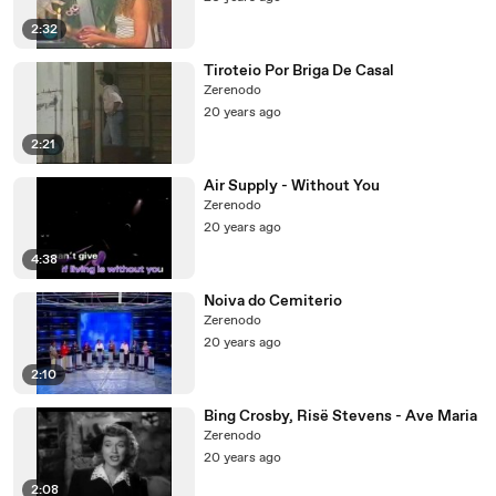
2:32
Tiroteio Por Briga De Casal
Zerenodo
20 years ago
2:21
Air Supply - Without You
Zerenodo
20 years ago
4:38
Noiva do Cemiterio
Zerenodo
20 years ago
2:10
Bing Crosby, Risë Stevens - Ave Maria
Zerenodo
20 years ago
2:08