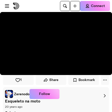
Skip to player
Skip to main content
Connect
1
Share
Bookmark
Follow
Zerenodo
Esqueleto na moto
20 years ago