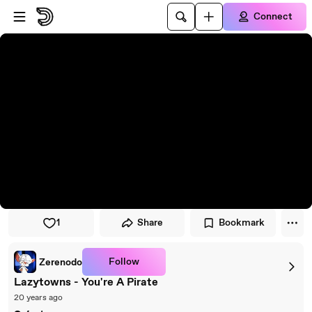
Skip to player
Skip to main content
Connect
1
Share
Bookmark
Follow
Zerenodo
Lazytowns - You're A Pirate
20 years ago