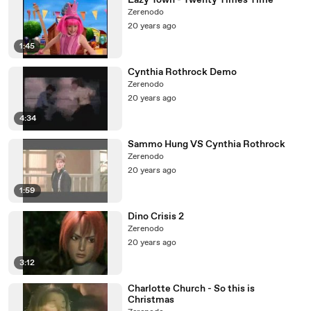
Lazy Town - Twenty Times Time
Zerenodo
20 years ago
1:45
Cynthia Rothrock Demo
Zerenodo
20 years ago
4:34
Sammo Hung VS Cynthia Rothrock
Zerenodo
20 years ago
1:59
Dino Crisis 2
Zerenodo
20 years ago
3:12
Charlotte Church - So this is
Christmas