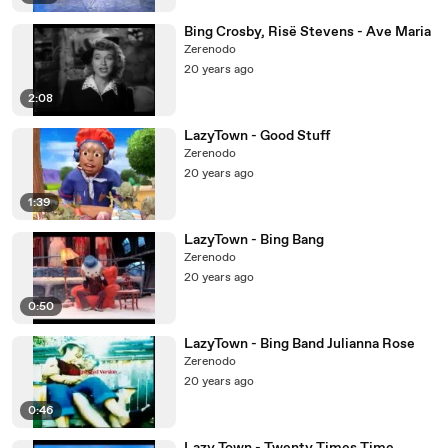
Bing Crosby, Risë Stevens - Ave Maria
Zerenodo
20 years ago
2:08
LazyTown - Good Stuff
Zerenodo
20 years ago
1:39
LazyTown - Bing Bang
Zerenodo
20 years ago
0:50
LazyTown - Bing Band Julianna Rose
Zerenodo
20 years ago
0:46