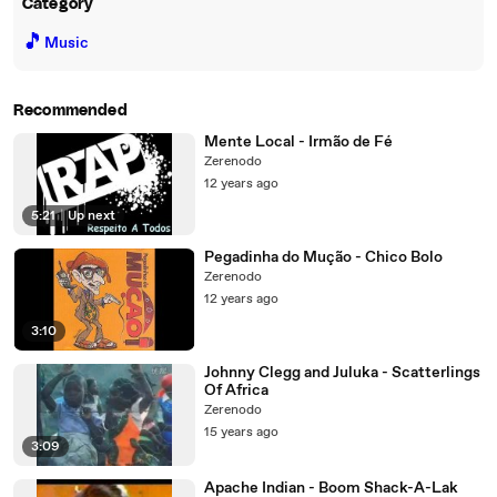
Category
🎵
Music
Recommended
Mente Local - Irmão de Fé
Zerenodo
12 years ago
5:21
|
Up next
Pegadinha do Mução - Chico Bolo
Zerenodo
12 years ago
3:10
Johnny Clegg and Juluka - Scatterlings
Of Africa
Zerenodo
15 years ago
3:09
Apache Indian - Boom Shack-A-Lak