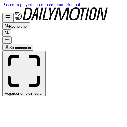
Passer au player
Passer au contenu principal
Rechercher
Se connecter
Regarder en plein écran