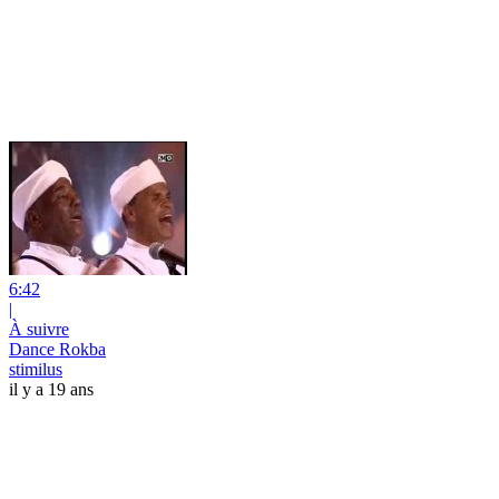
6:42
|
À suivre
Dance Rokba
stimilus
il y a 19 ans