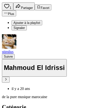
1
Partager
Favori
Plus
Ajouter à la playlist
Signaler
stimilus
Suivre
Mahmoud El Idrissi
il y a 20 ans
de la pure musique marocaine
Catégorie