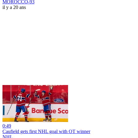
MOROCCO-93
il y a 20 ans
0:49
Caufield gets first NHL goal with OT winner
NHL