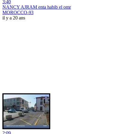
3:40
NANCY AJRAM enta habib el omr
MOROCCO-93
il y a 20 ans
2:09