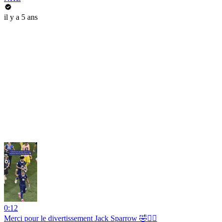
il y a 5 ans
0:12
Merci pour le divertissement Jack Sparrow 🤣🏴‍☠️