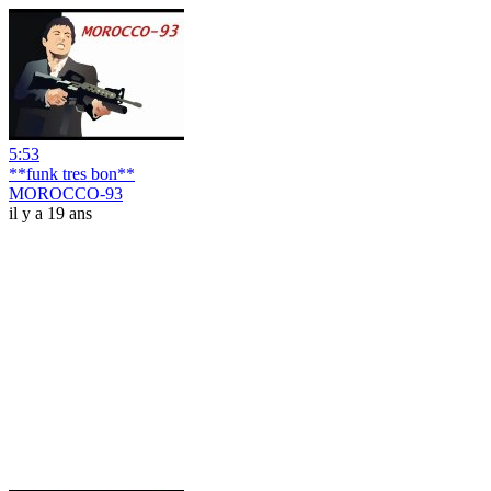
5:53
**funk tres bon**
MOROCCO-93
il y a 19 ans