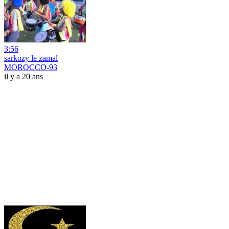
3:56
sarkozy le zamal
MOROCCO-93
il y a 20 ans