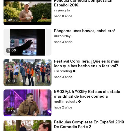
Pelicula Comedia Completa En
Español 2018
sayinagita
hace 8 años
46:22
Póngame unas bravas, caballero!
AuronPlay
hace 3 años
9:06
Festival Cordillera: ¿Qué es lo más
loco que has hecho en un festival?
EsTrending
hace 3 años
0:41
&#039;JJ&#039;: Este es el estado
más difícil de hacer comedia
multimediostv
hace 2 años
3:16
Películas Completas En Español 2018
De Comedia Parte 2