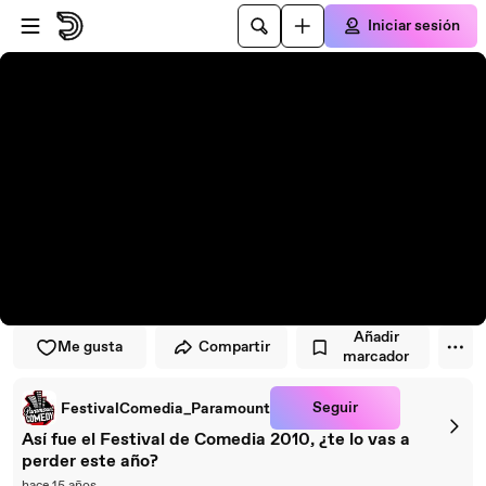
Saltar al reproductor
Saltar al contenido principal
Iniciar sesión
Añadir
Me gusta
Compartir
marcador
Seguir
FestivalComedia_Paramount
Así fue el Festival de Comedia 2010, ¿te lo vas a
perder este año?