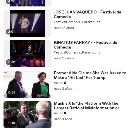
4:20
JOSE JUAN VAQUERO - Festival de
Comedia
FestivalComedia_Paramount
hace 15 años
2:04
IGNATIUS FARRAY - - Festival de
Comedia
FestivalComedia_Paramount
hace 15 años
2:36
Former Aide Claims She Was Asked to
Make a ‘Hit List’ For Trump
Veuer
hace 3 años
0:51
Musk’s X Is ‘the Platform With the
Largest Ratio of Misinformation or
Disinformation’ Amongst All Social
Veuer
Media Platforms
hace 3 años
1:08