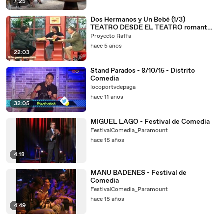
7:25
Dos Hermanos y Un Bebé (1/3)
TEATRO DESDE EL TEATRO romantic
comedy
Proyecto Raffa
hace 5 años
22:03
Stand Parados - 8/10/15 - Distrito
Comedia
locoportvdepaga
hace 11 años
32:05
MIGUEL LAGO - Festival de Comedia
FestivalComedia_Paramount
hace 15 años
4:18
MANU BADENES - Festival de
Comedia
FestivalComedia_Paramount
hace 15 años
4:49