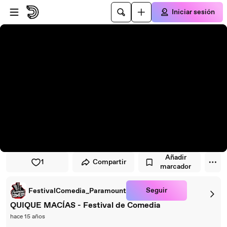
Saltar al reproductor
Saltar al contenido principal
Iniciar sesión
Añadir
1
Compartir
marcador
Seguir
FestivalComedia_Paramount
QUIQUE MACÍAS - Festival de Comedia
hace 15 años