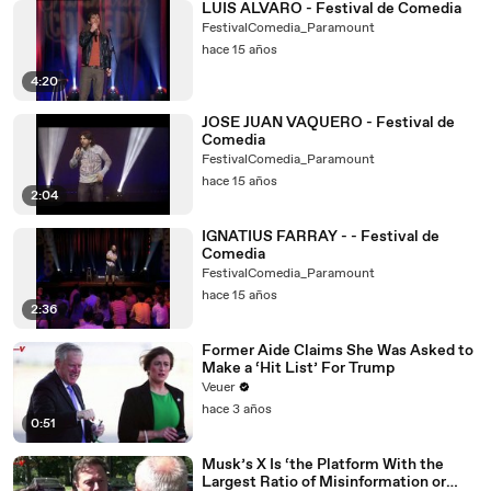
LUIS ALVARO - Festival de Comedia
FestivalComedia_Paramount
hace 15 años
4:20
JOSE JUAN VAQUERO - Festival de
Comedia
FestivalComedia_Paramount
hace 15 años
2:04
IGNATIUS FARRAY - - Festival de
Comedia
FestivalComedia_Paramount
hace 15 años
2:36
Former Aide Claims She Was Asked to
Make a ‘Hit List’ For Trump
Veuer
hace 3 años
0:51
Musk’s X Is ‘the Platform With the
Largest Ratio of Misinformation or