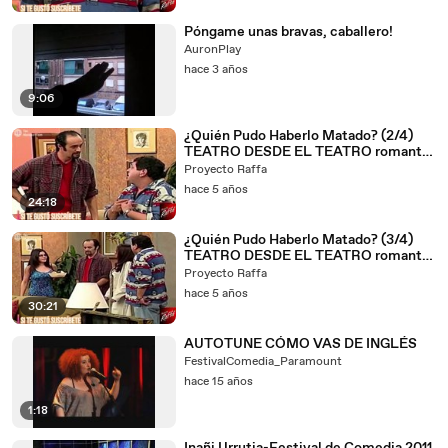
Póngame unas bravas, caballero!
AuronPlay
hace 3 años
9:06
¿Quién Pudo Haberlo Matado? (2/4)
TEATRO DESDE EL TEATRO romantic
comedy
Proyecto Raffa
hace 5 años
24:18
¿Quién Pudo Haberlo Matado? (3/4)
TEATRO DESDE EL TEATRO romantic
comedy
Proyecto Raffa
hace 5 años
30:21
AUTOTUNE CÓMO VAS DE INGLÉS
FestivalComedia_Paramount
hace 15 años
1:18