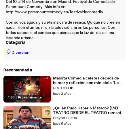
Del 10 al 14 de Noviembre en Madrid. Festival de Comedia de
Paramount Comedy. Más info en:
http://www.paramountcomedy.es/festivaldecomedia
Con su voz aguda y su eterna cara de resaca, Quique no cree en
nada: ni en el amor, ni en la televisión, ni en las personas. Con
todos ustedes, el cómico que piensa que la luz del día es una
leyenda urbana.
Categoría
🎈
Diversión
Recomendada
Maldita Comedia celebra década de
humor y reflexión con miniciclo "La
vida es una maldita comedia"
UDGTV44
hace 2 años
1:36
|
Próximamente
¿Quién Pudo Haberlo Matado? (1/4)
TEATRO DESDE EL TEATRO romantic
comedy
Proyecto Raffa
hace 5 años
20:15