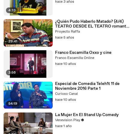
hace 3 años
4:33
¿Quién Pudo Haberlo Matado? (4/4)
TEATRO DESDE EL TEATRO romantic
comedy
Proyecto Raffa
hace 5 años
29:41
Franco Escamilla Oxxo y cine
Franco Escamilla Online
hace 10 años
3:56
Especial de Comedia Teleh1t 11 de
Noviembre 2016 Parte 1
Curioso Canal
hace 10 años
54:19
La Mujer En El Stand Up Comedy
Venevision Play
hace 1 año