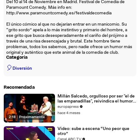
Del 10 al 14 de Noviembre en Madrid. Festival de Comedia de
Paramount Comedy. Más info en:
http://www.paramountcomedy.es/festivaldecomedia
El único cómico al que no dejarían entrar en un manicomio. Su
“grito sordo” apela a lo más instintivo y primario del hombre, a
ese grito que busca desesperadamente el cariño del prójimo a
través de una risa desencajada y brutal. Este hombre tiene
problemas, todos los sabemos, pero nadie ofrece un humor más
original y auténtico que este animal de la comedia de club.
Categoría
🎈
Diversión
Recomendada
Millán Salcedo, orgulloso por ser "el de
las empanadillas", reivindica el humor
manchego
europapress
hace 4 meses
2:18
|
Próximamente
Video: sube a escena “Uno peor que
otro”
Canal ABC TV