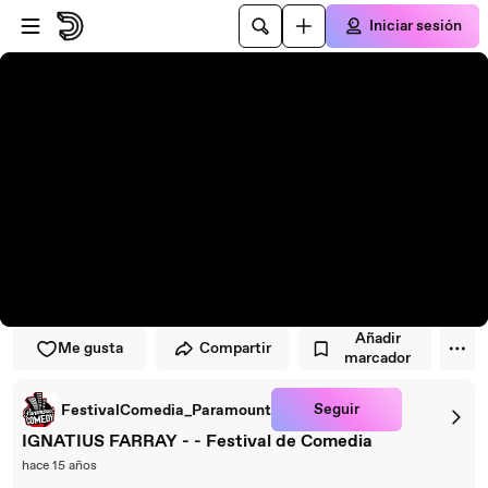
Saltar al reproductor
Saltar al contenido principal
Iniciar sesión
Añadir
Me gusta
Compartir
marcador
Seguir
FestivalComedia_Paramount
IGNATIUS FARRAY - - Festival de Comedia
hace 15 años