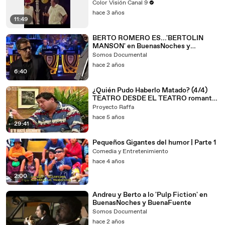
Mediodia
Color Visión Canal 9
hace 3 años
11:49
BERTO ROMERO ES...'BERTOLIN
MANSON' en BuenasNoches y
BuenaFuente
Somos Documental
hace 2 años
6:40
¿Quién Pudo Haberlo Matado? (4/4)
TEATRO DESDE EL TEATRO romantic
comedy
Proyecto Raffa
hace 5 años
29:41
Pequeños Gigantes del humor | Parte 1
Comedia y Entretenimiento
hace 4 años
2:00
Andreu y Berto a lo 'Pulp Fiction' en
BuenasNoches y BuenaFuente
Somos Documental
hace 2 años