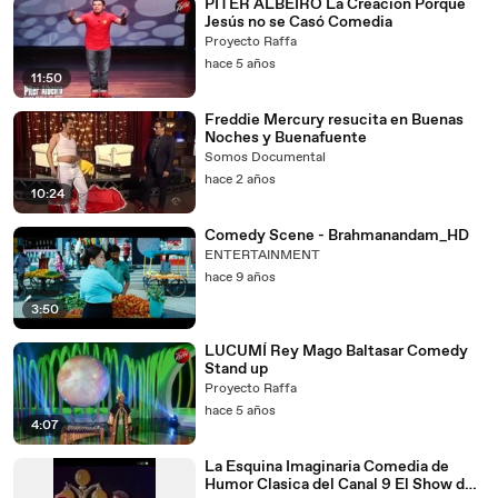
PITER ALBEIRO La Creación Porqué
Jesús no se Casó Comedia
Proyecto Raffa
hace 5 años
11:50
Freddie Mercury resucita en Buenas
Noches y Buenafuente
Somos Documental
hace 2 años
10:24
Comedy Scene - Brahmanandam_HD
ENTERTAINMENT
hace 9 años
3:50
LUCUMÍ Rey Mago Baltasar Comedy
Stand up
Proyecto Raffa
hace 5 años
4:07
La Esquina Imaginaria Comedia de
Humor Clasica del Canal 9 El Show de