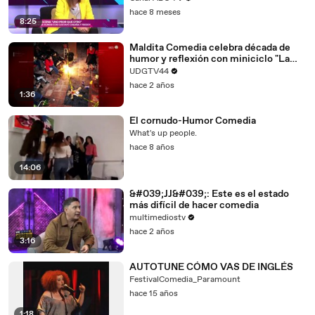
hace 8 meses
8:25
Maldita Comedia celebra década de
humor y reflexión con miniciclo "La
vida es una maldita comedia"
UDGTV44
hace 2 años
1:36
El cornudo-Humor Comedia
What's up people.
hace 8 años
14:06
&#039;JJ&#039;: Este es el estado
más difícil de hacer comedia
multimediostv
hace 2 años
3:16
AUTOTUNE CÓMO VAS DE INGLÉS
FestivalComedia_Paramount
hace 15 años
1:18