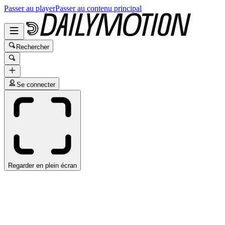
Passer au player
Passer au contenu principal
Rechercher
Se connecter
Regarder en plein écran