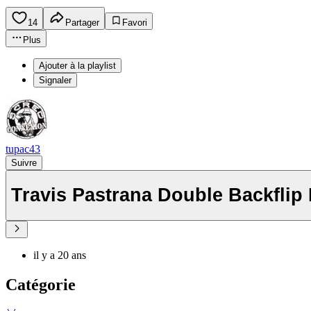
14
Partager
Favori
Plus
Ajouter à la playlist
Signaler
tupac43
Suivre
Travis Pastrana Double Backf
il y a 20 ans
Catégorie