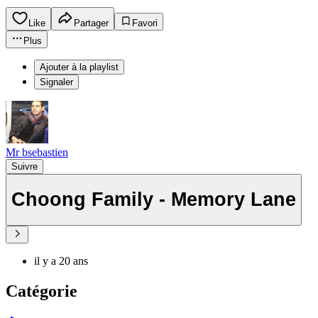
Like
Partager
Favori
Plus
Ajouter à la playlist
Signaler
Mr bsebastien
Suivre
Choong Family - Memory Lane
il y a 20 ans
Catégorie