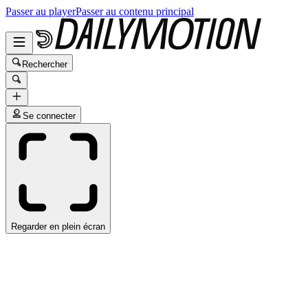
Passer au player
Passer au contenu principal
Rechercher
Se connecter
Regarder en plein écran