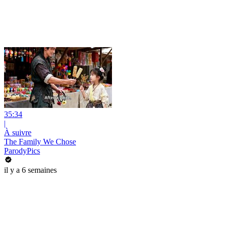
35:34
|
À suivre
The Family We Chose
ParodyPics
il y a 6 semaines