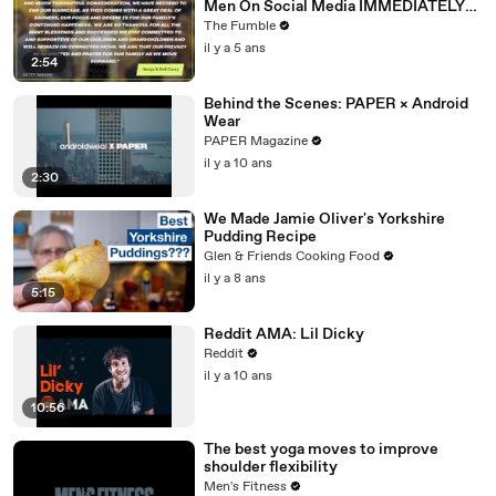
Men On Social Media IMMEDIATELY
Try To Shoot Their Shot
The Fumble
il y a 5 ans
2:54
Behind the Scenes: PAPER × Android
Wear
PAPER Magazine
il y a 10 ans
2:30
We Made Jamie Oliver's Yorkshire
Pudding Recipe
Glen & Friends Cooking Food
il y a 8 ans
5:15
Reddit AMA: Lil Dicky
Reddit
il y a 10 ans
10:56
The best yoga moves to improve
shoulder flexibility
Men's Fitness