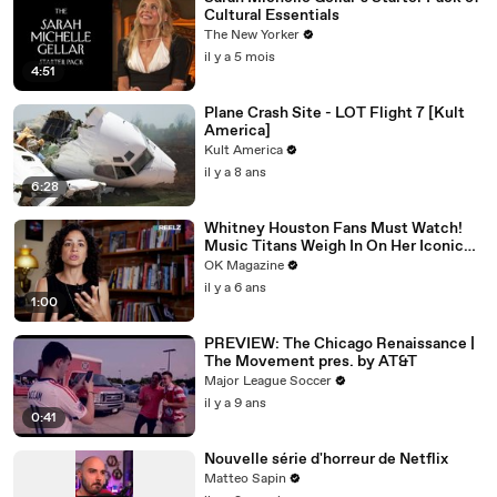
Cultural Essentials
The New Yorker
il y a 5 mois
4:51
Plane Crash Site - LOT Flight 7 [Kult
America]
Kult America
il y a 8 ans
6:28
Whitney Houston Fans Must Watch!
Music Titans Weigh In On Her Iconic
Hits In REELZ Doc
OK Magazine
il y a 6 ans
1:00
PREVIEW: The Chicago Renaissance |
The Movement pres. by AT&T
Major League Soccer
il y a 9 ans
0:41
Nouvelle série d'horreur de Netflix
Matteo Sapin