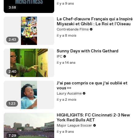
il y a 9 ans
3:58
Le Chef-d'œuvre Français qui a Inspiré
Miyazaki et Ghibli : Le Roi et l'Oiseau
Contrebande Films
il y a 8 mois
2:43
Sunny Days with Chris Gethard
IFC
il y a 14 ans
2:40
J’ai pas compris ce que j’ai oublié et
vous 👀
Laury Aucalme
il y a 2 mois
1:23
HIGHLIGHTS: FC Cincinnati 2-3 New
York Red Bulls AET
Major League Soccer
il y a 9 ans
7:29