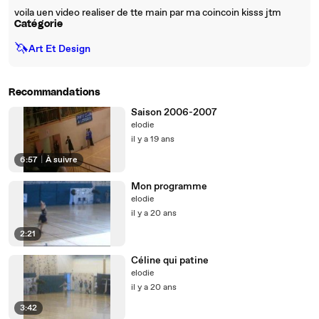
voila uen video realiser de tte main par ma coincoin kisss jtm
Catégorie
🦄
Art Et Design
Recommandations
Saison 2006-2007
elodie
il y a 19 ans
6:57
|
À suivre
Mon programme
elodie
il y a 20 ans
2:21
Céline qui patine
elodie
il y a 20 ans
3:42