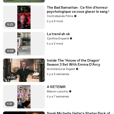
The Bad Samaritan : Ce film d'horreur
psychologique va vous glacer le sang !
Contrebande Films
il y a 8 mois
5:22
La trend ah ok
Cynthia Enparle
il y a 2 mois
0:58
Inside The ‘House of the Dragon’
Season 3 Set With Emma D’Arcy
Architectural Digest
il y a 5 semaines
16:06
A RETENIR
Manon Leculnu
il y a 7 semaines
1:31
Sarah Michelle Gellar’s Starter Pack of