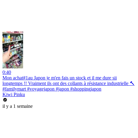
0:40
Mon achat#1au Japon je m'en fais un stock et il me dure sii
longtemps !! Vraiment ils ont des collants à résistance industrielle 🔨
#familymart #voyagejapon #japon #shoppingjapon
Kiwi Pinku
il y a 1 semaine