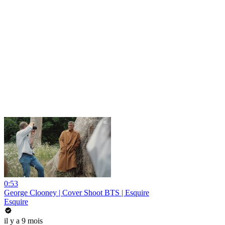
0:53
George Clooney | Cover Shoot BTS | Esquire
Esquire
il y a 9 mois