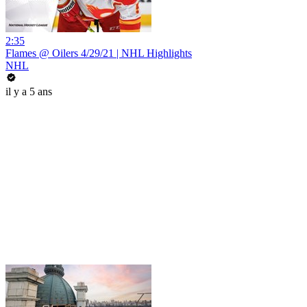
2:35
Flames @ Oilers 4/29/21 | NHL Highlights
NHL
il y a 5 ans