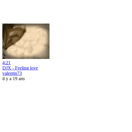
4:21
DJX - Feeling love
valentin73
il y a 19 ans