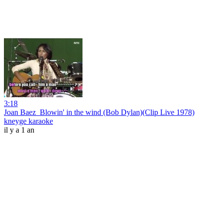
3:18
Joan Baez_Blowin' in the wind (Bob Dylan)(Clip Live 1978)
kneyge karaoke
il y a 1 an