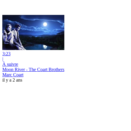
3:23
|
À suivre
Moon River - The Coart Brothers
Marc Coart
il y a 2 ans