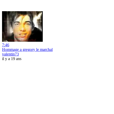
7:46
Hommage a gregory le marchal
valentin73
il y a 19 ans