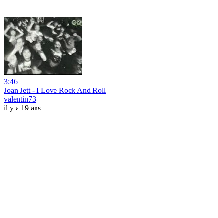
3:46
Joan Jett - I Love Rock And Roll
valentin73
il y a 19 ans