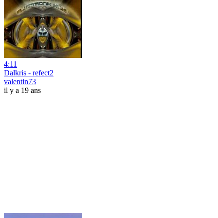
4:11
Dalkris - refect2
valentin73
il y a 19 ans