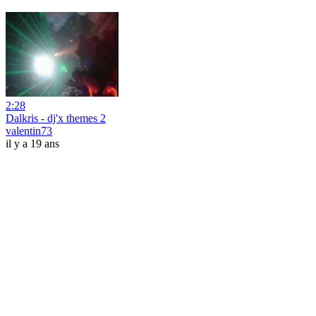
2:28
Dalkris - dj'x themes 2
valentin73
il y a 19 ans