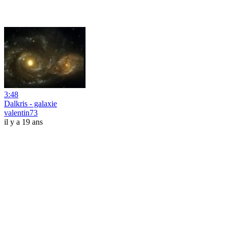
3:48
Dalkris - galaxie
valentin73
il y a 19 ans