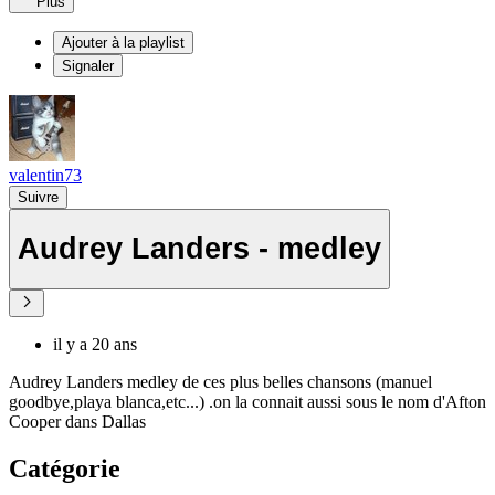
Plus
Ajouter à la playlist
Signaler
valentin73
Suivre
Audrey Landers - medley
il y a 20 ans
Audrey Landers medley de ces plus belles chansons (manuel
goodbye,playa blanca,etc...) .on la connait aussi sous le nom d'Afton
Cooper dans Dallas
Catégorie