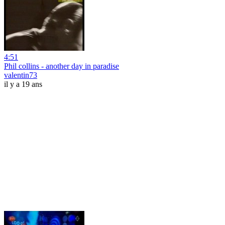
4:51
Phil collins - another day in paradise
valentin73
il y a 19 ans