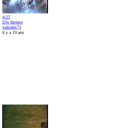
4:25
Djx themes
valentin73
il y a 19 ans