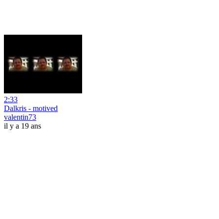
2:33
Dalkris - motived
valentin73
il y a 19 ans