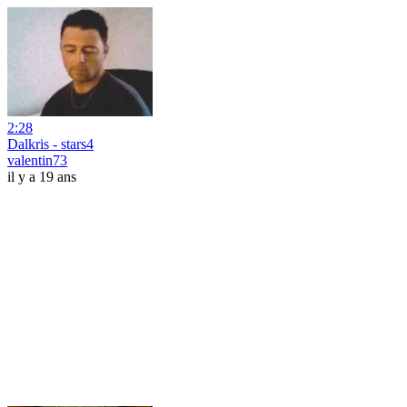
2:28
Dalkris - stars4
valentin73
il y a 19 ans