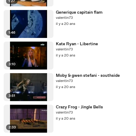
1:27
Generique capitain flam
valentin73
il y a 20 ans
1:46
Kate Ryan - Libertine
valentin73
il y a 20 ans
3:10
Moby & gwen stefani - southside
valentin73
il y a 20 ans
3:51
Crazy Frog - Jingle Bells
valentin73
il y a 20 ans
2:33