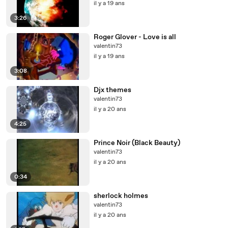
il y a 19 ans
3:26
Roger Glover - Love is all
valentin73
il y a 19 ans
3:08
Djx themes
valentin73
il y a 20 ans
4:25
Prince Noir (Black Beauty)
valentin73
il y a 20 ans
0:34
sherlock holmes
valentin73
il y a 20 ans