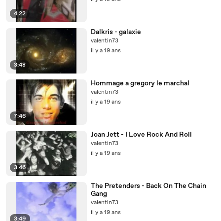
4:22
Dalkris - galaxie
valentin73
il y a 19 ans
3:48
Hommage a gregory le marchal
valentin73
il y a 19 ans
7:46
Joan Jett - I Love Rock And Roll
valentin73
il y a 19 ans
3:46
The Pretenders - Back On The Chain
Gang
valentin73
il y a 19 ans
3:49