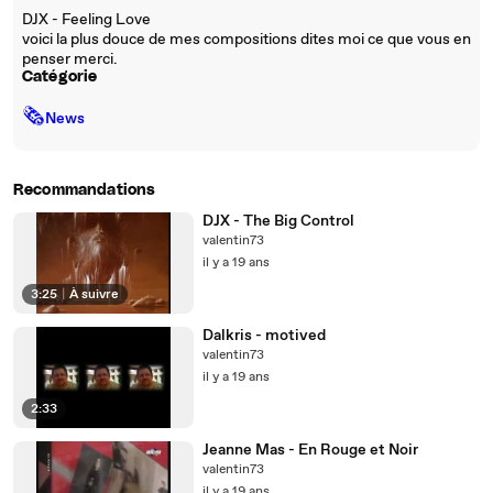
DJX - Feeling Love
voici la plus douce de mes compositions dites moi ce que vous en
penser merci.
Catégorie
🗞
News
Recommandations
DJX - The Big Control
valentin73
il y a 19 ans
3:25
|
À suivre
Dalkris - motived
valentin73
il y a 19 ans
2:33
Jeanne Mas - En Rouge et Noir
valentin73
il y a 19 ans