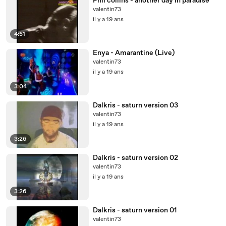
Phil collins - another day in paradise
valentin73
il y a 19 ans
4:51
Enya - Amarantine (Live)
valentin73
il y a 19 ans
3:04
Dalkris - saturn version 03
valentin73
il y a 19 ans
3:26
Dalkris - saturn version 02
valentin73
il y a 19 ans
3:26
Dalkris - saturn version 01
valentin73