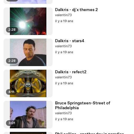
Dalkris - dj'x themes 2
valentin73
il y a 19 ans
2:28
Dalkris - stars4
valentin73
il y a 19 ans
2:28
Dalkris - refect2
valentin73
il y a 19 ans
4:11
Bruce Springsteen-Street of
Philadelphia
valentin73
il y a 19 ans
3:01