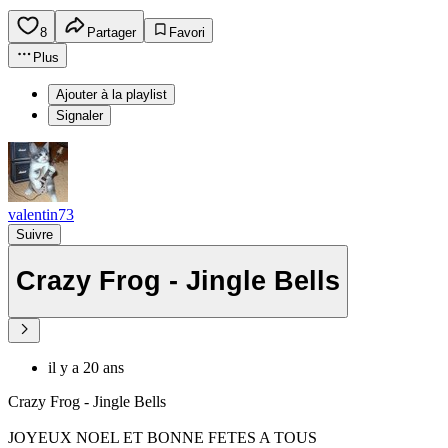
8
Partager
Favori
Plus
Ajouter à la playlist
Signaler
valentin73
Suivre
Crazy Frog - Jingle Bells
il y a 20 ans
Crazy Frog - Jingle Bells
JOYEUX NOEL ET BONNE FETES A TOUS