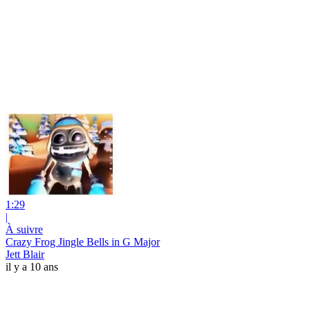
1:29
|
À suivre
Crazy Frog Jingle Bells in G Major
Jett Blair
il y a 10 ans