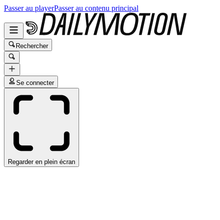
Passer au player
Passer au contenu principal
Rechercher
Se connecter
Regarder en plein écran