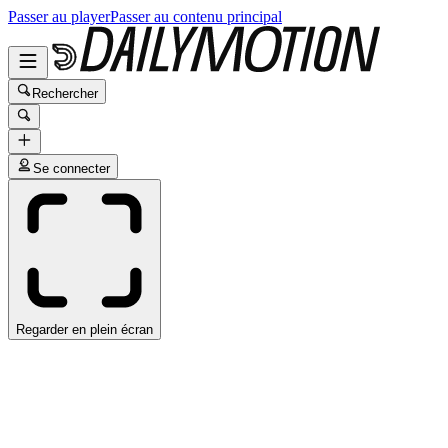
Passer au player
Passer au contenu principal
Rechercher
Se connecter
Regarder en plein écran