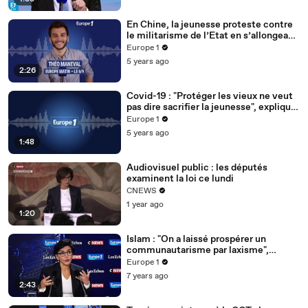
En Chine, la jeunesse proteste contre
le militarisme de l’Etat en s’allongeant
au sol
Europe 1
5 years ago
2:26
Covid-19 : "Protéger les vieux ne veut
pas dire sacrifier la jeunesse", explique
François de Closets
Europe 1
5 years ago
1:48
Audiovisuel public : les députés
examinent la loi ce lundi
CNEWS
1 year ago
1:20
Islam : "On a laissé prospérer un
communautarisme par laxisme",
regrette Rachida Dati
Europe 1
7 years ago
2:43