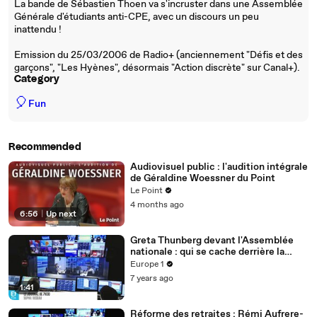
La bande de Sébastien Thoen va s'incruster dans une Assemblée
Générale d'étudiants anti-CPE, avec un discours un peu
inattendu !
Emission du 25/03/2006 de Radio+ (anciennement "Défis et des
garçons", "Les Hyènes", désormais "Action discrète" sur Canal+).
Category
🎈
Fun
Recommended
Audiovisuel public : l'audition intégrale
de Géraldine Woessner du Point
Le Point
4 months ago
6:56
|
Up next
Greta Thunberg devant l'Assemblée
nationale : qui se cache derrière la
"pasionaria verte" ?
Europe 1
7 years ago
1:41
Réforme des retraites : Rémi Aufrere-