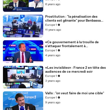
6 years ago
7:10
Prostitution : "la pénalisation des
clients est gênante" pour Benbassa
(EELV)
Europe 1
11 years ago
3:40
«Ce gouvernement à la trouille de
s'attaquer frontalement à
l'islamisme», insiste Sébastien Chenu
Europe 1
4 years ago
4:10
«Les invisibles» : France 2 en tête des
audiences de ce mercredi soir
Europe 1
3 years ago
1:45
Valls : "on veut faire de moi une cible"
Europe 1
9 years ago
1:33