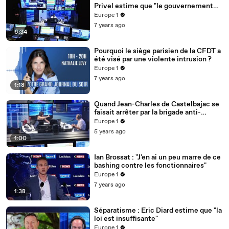
Privel estime que "le gouvernement
les a contraints au conflit"
Europe 1
7 years ago
6:34
Pourquoi le siège parisien de la CFDT a
été visé par une violente intrusion ?
Europe 1
7 years ago
1:18
Quand Jean-Charles de Castelbajac se
faisait arrêter par la brigade anti-
criminalité
Europe 1
5 years ago
1:00
Ian Brossat : "J'en ai un peu marre de ce
bashing contre les fonctionnaires"
Europe 1
7 years ago
1:38
Séparatisme : Eric Diard estime que "la
loi est insuffisante"
Europe 1