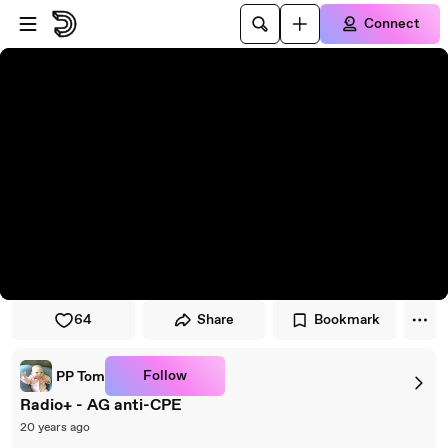
Skip to player
Skip to main content
Connect
64
Share
Bookmark
Follow
PP Tom
Radio+ - AG anti-CPE
20 years ago