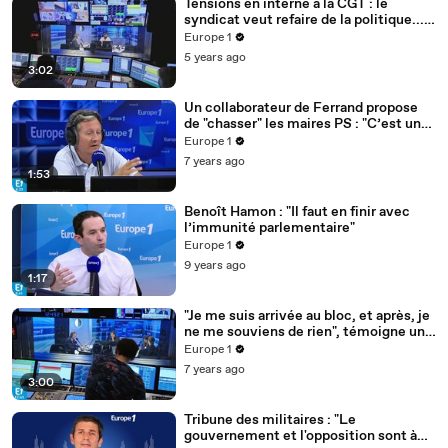
Tensions en interne à la CGT : le
syndicat veut refaire de la politique...
et ça secoue
Europe 1
5 years ago
3:02
Un collaborateur de Ferrand propose
de "chasser" les maires PS : "C’est un
détournement de fonds publics",
Europe 1
dénonce Faure
7 years ago
1:53
Benoît Hamon : "Il faut en finir avec
l’immunité parlementaire"
Europe 1
9 years ago
1:17
"Je me suis arrivée au bloc, et après, je
ne me souviens de rien", témoigne une
victime présumée de l'anesthésiste de
Europe 1
Besançon
7 years ago
3:00
Tribune des militaires : "Le
gouvernement et l'opposition sont à