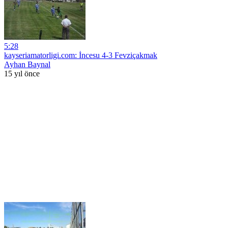
5:28
kayseriamatorligi.com: İncesu 4-3 Fevziçakmak
Ayhan Baynal
15 yıl önce