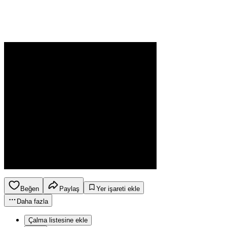
Beğen
Paylaş
Yer işareti ekle
Daha fazla
Çalma listesine ekle