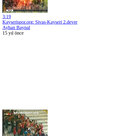
3:19
Kayserispor.org: Sivas-Kayseri 2.devre
Ayhan Baynal
15 yıl önce