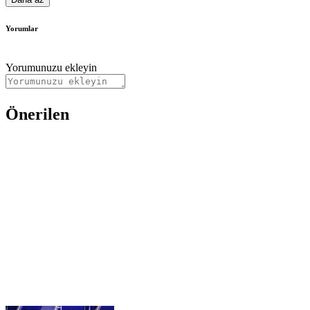
Yorumlar
Yorumunuzu ekleyin
Önerilen