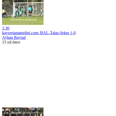
1:30
kayseriamatorligi.com: BAL-Talas-Seker 1-0
Ayhan Baynal
15 yıl önce