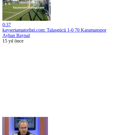
0:37
kayseriamatorligi.com: Talasgücü 1-0 70 Karamanspor
Ayhan Baynal
15 yıl önce