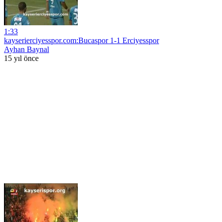
1:33
kayserierciyesspor.com:Bucaspor 1-1 Erciyesspor
Ayhan Baynal
15 yıl önce