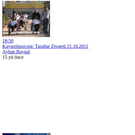
18:50
Kayserispor.org: Taraftar Ziyareti 21.10.2011
Ayhan Baynal
15 yıl önce