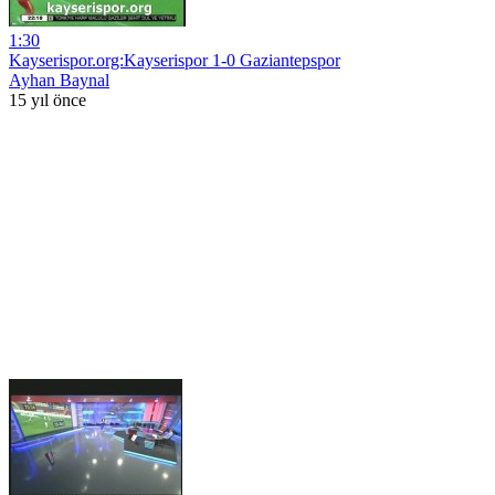
1:30
Kayserispor.org:Kayserispor 1-0 Gaziantepspor
Ayhan Baynal
15 yıl önce